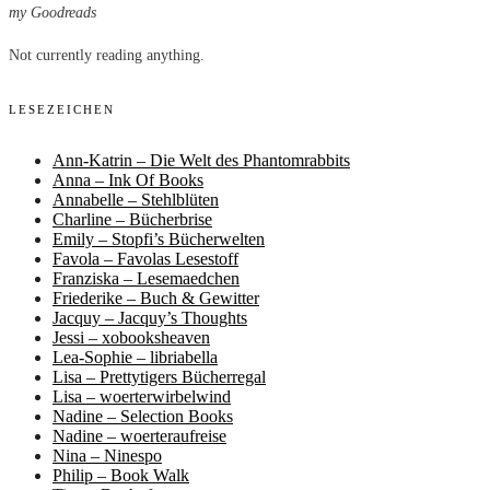
my Goodreads
Not currently reading anything.
LESEZEICHEN
Ann-Katrin – Die Welt des Phantomrabbits
Anna – Ink Of Books
Annabelle – Stehlblüten
Charline – Bücherbrise
Emily – Stopfi’s Bücherwelten
Favola – Favolas Lesestoff
Franziska – Lesemaedchen
Friederike – Buch & Gewitter
Jacquy – Jacquy’s Thoughts
Jessi – xobooksheaven
Lea-Sophie – libriabella
Lisa – Prettytigers Bücherregal
Lisa – woerterwirbelwind
Nadine – Selection Books
Nadine – woerteraufreise
Nina – Ninespo
Philip – Book Walk