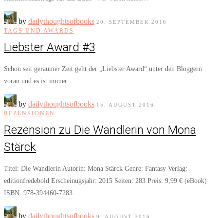
by
dailythoughtsofbooks
20. SEPTEMBER 2016
TAGS UND AWARDS
Liebster Award #3
Schon seit geraumer Zeit geht der „Liebster Award“ unter den Bloggern
voran und es ist immer…
by
dailythoughtsofbooks
15. AUGUST 2016
REZENSIONEN
Rezension zu Die Wandlerin von Mona
Stärck
Titel: Die Wandlerin Autorin: Mona Stärck Genre: Fantasy Verlag:
editionfredebold Erscheinugsjahr: 2015 Seiten: 283 Preis: 9,99 € (eBook)
ISBN: 978-394460-7283…
by
dailythoughtsofbooks
9. AUGUST 2016