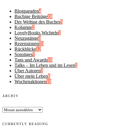
Blogparaden
4
Buchige Beiträge
18
Der Welttag des Buches
5
Kolumne
2
LovelyBooks Wichteln
2
Neuzugänge
4
Rezensionen
55
Rückblicke
12
Sonstiges
7
Tags und Awards
10
Talks – Im Leben und im Lesen
2
Über Autoren
2
Über mein Leben
6
Wochenaktionen
18
ARCHIV
Archiv
CURRENTLY READING