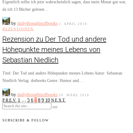
Eigentlich sollte ich jetzt wahrscheinlich sagen, dass mein Monat gut war,
da ich 13 Bücher gelesen…
by
dailythoughtsofbooks
2. APRIL 2016
REZENSIONEN
Rezension zu Der Tod und andere
Höhepunkte meines Lebens von
Sebastian Niedlich
Titel: Der Tod und andere Höhepunkte meines Lebens Autor: Sebastian
Niedlich Verlag: dotbooks Genre: Humor und…
by
dailythoughtsofbooks
29. MÄRZ 2016
1
…
5
6
7
8
9
10
PREV
NEXT
SUBSCRIBE & FOLLOW