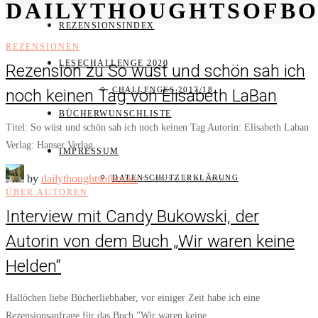
DAILYTHOUGHTSOFB
REZENSIONSINDEX
REZENSIONEN
LESECHALLENGE 2020
Rezension zu So wüst und schön sah ich
CHALLENGES 2017/18
noch keinen Tag von Elisabeth LaBan
BÜCHERWUNSCHLISTE
Titel: So wüst und schön sah ich noch keinen Tag Autorin: Elisabeth Laban
Verlag: Hanser Verlag…
IMPRESSUM
by
dailythoughtsofbooks
DATENSCHUTZERKLÄRUNG
7. OKTOBER 2016
ÜBER AUTOREN
Interview mit Candy Bukowski, der
Autorin von dem Buch „Wir waren keine
Helden“
Hallöchen liebe Bücherliebhaber, vor einiger Zeit habe ich eine
Rezensionsanfrage für das Buch "Wir waren keine…