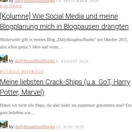
by
dailythoughtsofbooks
13. SEPTEMBER 2020
KOLUMNE
[Kolumne] Wie Social Media und meine
Blogplanung mich in Blogpausen drängten
Mittlerweile gibt es meinen Blog „Dailythoughtsofbooks“ seit Oktober 2015,
also schon ganze 5 Jahre und wenn…
by
dailythoughtsofbooks
9. AUGUST 2020
BUCHIGE BEITRÄGE
Meine liebsten Crack-Ships (u.a. GoT, Harry
Potter, Marvel)
Haben wir nicht alle Ships, die aber leider nie zusammen gekommen sind? Ein
ganz beliebtes wie…
by
dailythoughtsofbooks
22. JUNI 2020