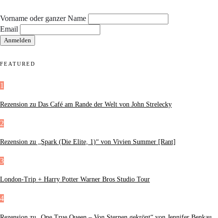
Vorname oder ganzer Name
Email
FEATURED
1
Rezension zu Das Café am Rande der Welt von John Strelecky
2
Rezension zu „Spark (Die Elite, 1)“ von Vivien Summer [Rant]
3
London-Trip + Harry Potter Warner Bros Studio Tour
4
Rezension zu „One True Queen – Von Sternen gekrönt“ von Jennifer Benkau