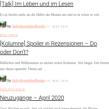
[Talk] Im Leben und im Lesen
Es ist bereits mehr als die Hälfte des Monats um und es ist schon so viel…
by
dailythoughtsofbooks
21. MAI 2020
KOLUMNE
[Kolumne] Spoiler in Rezensionen – Do
oder Don’t?
Hallöchen und Willkommen zu meiner ersten Kolumne. Seit langer Zeit brennt
mir dieses spezielle Thema auf…
by
dailythoughtsofbooks
16. MAI 2020
NEUZUGÄNGE
Neuzugänge – April 2020
Zwei Wochen zu spät, aber ich möchte euch heute dennoch alle Bücher