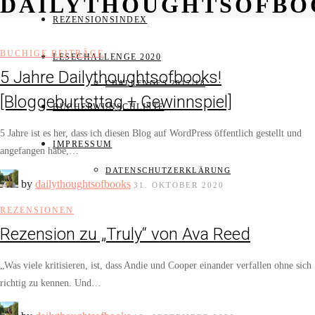
DAILYTHOUGHTSOFBO
REZENSIONSINDEX
BUCHIGE BEITRÄGE
LESECHALLENGE 2020
5 Jahre Dailythoughtsofbooks!
CHALLENGES 2017/18
[Bloggeburtsttag + Gewinnspiel]
BÜCHERWUNSCHLISTE
5 Jahre ist es her, dass ich diesen Blog auf WordPress öffentlich gestellt und
IMPRESSUM
angefangen habe,…
DATENSCHUTZERKLÄRUNG
by
dailythoughtsofbooks
31. OKTOBER 2020
REZENSIONEN
Rezension zu „Truly“ von Ava Reed
„Was viele kritisieren, ist, dass Andie und Cooper einander verfallen ohne sich
richtig zu kennen. Und…