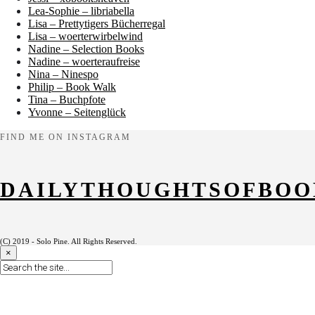
Lea-Sophie – libriabella
Lisa – Prettytigers Bücherregal
Lisa – woerterwirbelwind
Nadine – Selection Books
Nadine – woerteraufreise
Nina – Ninespo
Philip – Book Walk
Tina – Buchpfote
Yvonne – Seitenglück
FIND ME ON INSTAGRAM
DAILYTHOUGHTSOFBOO
(C) 2019 - Solo Pine. All Rights Reserved.
×