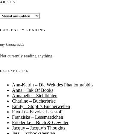
ARCHIV
Archiv
CURRENTLY READING
my Goodreads
Not currently reading anything.
LESEZEICHEN
Ann-Katrin – Die Welt des Phantomrabbits
Anna – Ink Of Books
Annabelle – Stehlblüten
Charline – Bücherbrise
Emily – Stopfi’s Bücherwelten
Favola – Favolas Lesestoff
Franziska – Lesemaedchen
Friederike – Buch & Gewitter
Jacquy – Jacquy’s Thoughts
Jessi – xobooksheaven