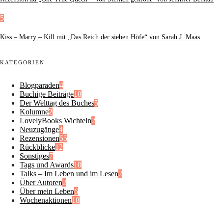
5
Kiss – Marry – Kill mit „Das Reich der sieben Höfe“ von Sarah J. Maas
KATEGORIEN
Blogparaden
4
Buchige Beiträge
18
Der Welttag des Buches
5
Kolumne
2
LovelyBooks Wichteln
2
Neuzugänge
4
Rezensionen
55
Rückblicke
12
Sonstiges
7
Tags und Awards
10
Talks – Im Leben und im Lesen
2
Über Autoren
2
Über mein Leben
6
Wochenaktionen
18