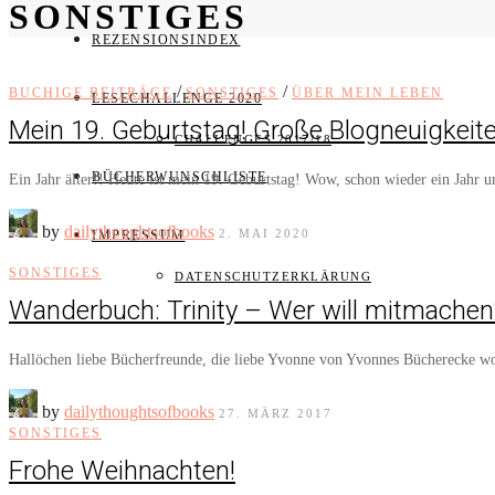
SONSTIGES
REZENSIONSINDEX
/
/
BUCHIGE BEITRÄGE
SONSTIGES
ÜBER MEIN LEBEN
LESECHALLENGE 2020
Mein 19. Geburtstag! Große Blogneuigkeit
CHALLENGES 2017/18
BÜCHERWUNSCHLISTE
Ein Jahr älter!! Heute ist mein 19. Geburtstag! Wow, schon wieder ein Jahr
by
dailythoughtsofbooks
2. MAI 2020
IMPRESSUM
SONSTIGES
DATENSCHUTZERKLÄRUNG
Wanderbuch: Trinity – Wer will mitmachen
Hallöchen liebe Bücherfreunde, die liebe Yvonne von Yvonnes Bücherecke w
by
dailythoughtsofbooks
27. MÄRZ 2017
SONSTIGES
Frohe Weihnachten!