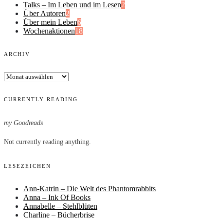
Talks – Im Leben und im Lesen
2
Über Autoren
2
Über mein Leben
6
Wochenaktionen
18
ARCHIV
Archiv
CURRENTLY READING
my Goodreads
Not currently reading anything.
LESEZEICHEN
Ann-Katrin – Die Welt des Phantomrabbits
Anna – Ink Of Books
Annabelle – Stehlblüten
Charline – Bücherbrise