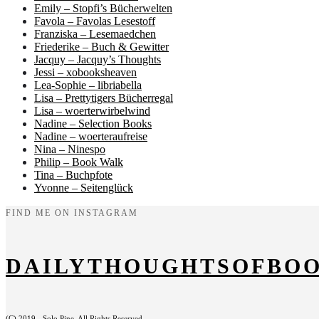
Emily – Stopfi’s Bücherwelten
Favola – Favolas Lesestoff
Franziska – Lesemaedchen
Friederike – Buch & Gewitter
Jacquy – Jacquy’s Thoughts
Jessi – xobooksheaven
Lea-Sophie – libriabella
Lisa – Prettytigers Bücherregal
Lisa – woerterwirbelwind
Nadine – Selection Books
Nadine – woerteraufreise
Nina – Ninespo
Philip – Book Walk
Tina – Buchpfote
Yvonne – Seitenglück
FIND ME ON INSTAGRAM
DAILYTHOUGHTSOFBO
(C) 2019 - Solo Pine. All Rights Reserved.