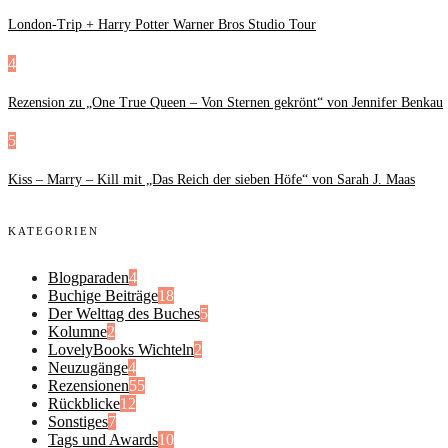
London-Trip + Harry Potter Warner Bros Studio Tour
4
Rezension zu „One True Queen – Von Sternen gekrönt“ von Jennifer Benkau
5
Kiss – Marry – Kill mit „Das Reich der sieben Höfe“ von Sarah J. Maas
KATEGORIEN
Blogparaden
4
Buchige Beiträge
18
Der Welttag des Buches
5
Kolumne
2
LovelyBooks Wichteln
2
Neuzugänge
4
Rezensionen
55
Rückblicke
12
Sonstiges
7
Tags und Awards
10