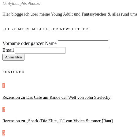
Dailythoughtsofbooks
Hier blogge ich über meine Young Adult und Fantasybücher & alles rund ums
FOLGE MEINEM BLOG PER NEWSLETTER!
Vorname oder ganzer Name
Email
FEATURED
1
Rezension zu Das Café am Rande der Welt von John Strelecky
2
Rezension zu „Spark (Die Elite, 1)“ von Vivien Summer [Rant]
3