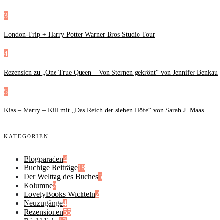
3
London-Trip + Harry Potter Warner Bros Studio Tour
4
Rezension zu „One True Queen – Von Sternen gekrönt“ von Jennifer Benkau
5
Kiss – Marry – Kill mit „Das Reich der sieben Höfe“ von Sarah J. Maas
KATEGORIEN
Blogparaden
4
Buchige Beiträge
18
Der Welttag des Buches
5
Kolumne
2
LovelyBooks Wichteln
2
Neuzugänge
4
Rezensionen
55