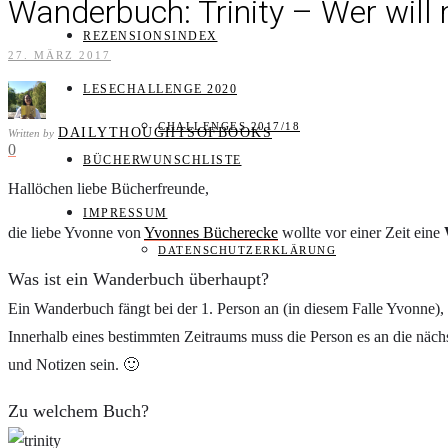
Wanderbuch: Trinity – Wer wil
REZENSIONSINDEX
27. MÄRZ 2017
LESECHALLENGE 2020
CHALLENGES 2017/18
DAILYTHOUGHTSOFBOOKS
Written by
0
BÜCHERWUNSCHLISTE
Hallöchen liebe Bücherfreunde,
IMPRESSUM
die liebe Yvonne von
Yvonnes Bücherecke
wollte vor einer Zeit eine
DATENSCHUTZERKLÄRUNG
Was ist ein Wanderbuch überhaupt?
Ein Wanderbuch fängt bei der 1. Person an (in diesem Falle Yvonne), s
Innerhalb eines bestimmten Zeitraums muss die Person es an die näch
und Notizen sein. 🙂
Zu welchem Buch?