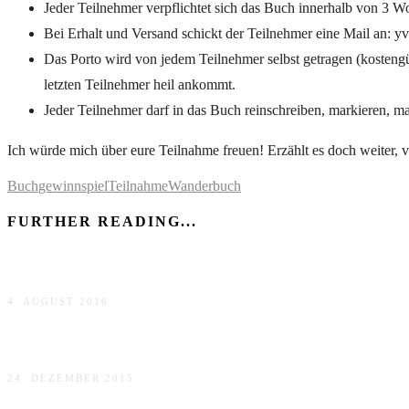
Jeder Teilnehmer verpflichtet sich das Buch innerhalb von 3 
Bei Erhalt und Versand schickt der Teilnehmer eine Mail an
Das Porto wird von jedem Teilnehmer selbst getragen (kosteng
letzten Teilnehmer heil ankommt.
Jeder Teilnehmer darf in das Buch reinschreiben, markieren, mal
Ich würde mich über eure Teilnahme freuen! Erzählt es doch weiter, v
Buch
gewinnspiel
Teilnahme
Wanderbuch
FURTHER READING...
Ich bin zurück!
4. AUGUST 2016
Fröhliche Weihnachten!
24. DEZEMBER 2015