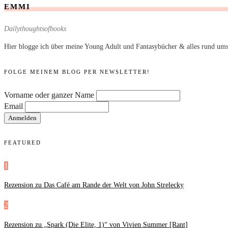
EMMI
Dailythoughtsofbooks
Hier blogge ich über meine Young Adult und Fantasybücher & alles rund ums
FOLGE MEINEM BLOG PER NEWSLETTER!
Vorname oder ganzer Name
Email
FEATURED
1
Rezension zu Das Café am Rande der Welt von John Strelecky
2
Rezension zu „Spark (Die Elite, 1)“ von Vivien Summer [Rant]