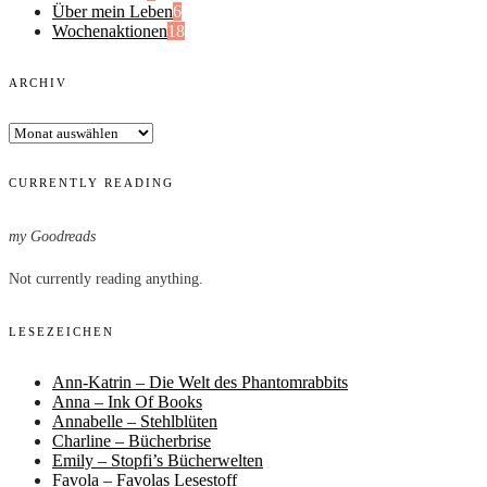
Über mein Leben
6
Wochenaktionen
18
ARCHIV
Archiv
CURRENTLY READING
my Goodreads
Not currently reading anything.
LESEZEICHEN
Ann-Katrin – Die Welt des Phantomrabbits
Anna – Ink Of Books
Annabelle – Stehlblüten
Charline – Bücherbrise
Emily – Stopfi’s Bücherwelten
Favola – Favolas Lesestoff