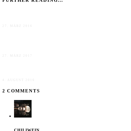
FURTHER READING...
Frohe Ostern
27. MÄRZ 2016
Wanderbuch: Trinity – Wer will mitmachen?
27. MÄRZ 2017
Ich bin zurück!
4. AUGUST 2016
2 COMMENTS
CHILIWEIN