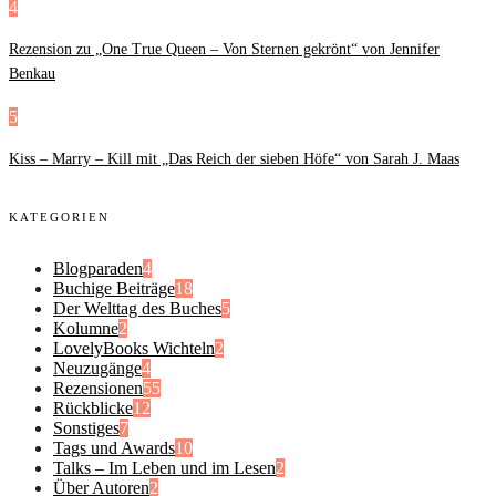
4
Rezension zu „One True Queen – Von Sternen gekrönt“ von Jennifer
Benkau
5
Kiss – Marry – Kill mit „Das Reich der sieben Höfe“ von Sarah J. Maas
KATEGORIEN
Blogparaden
4
Buchige Beiträge
18
Der Welttag des Buches
5
Kolumne
2
LovelyBooks Wichteln
2
Neuzugänge
4
Rezensionen
55
Rückblicke
12
Sonstiges
7
Tags und Awards
10
Talks – Im Leben und im Lesen
2
Über Autoren
2