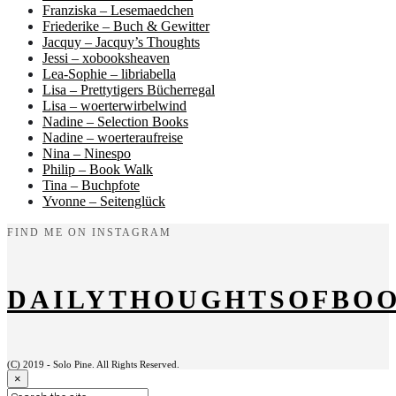
Franziska – Lesemaedchen
Friederike – Buch & Gewitter
Jacquy – Jacquy’s Thoughts
Jessi – xobooksheaven
Lea-Sophie – libriabella
Lisa – Prettytigers Bücherregal
Lisa – woerterwirbelwind
Nadine – Selection Books
Nadine – woerteraufreise
Nina – Ninespo
Philip – Book Walk
Tina – Buchpfote
Yvonne – Seitenglück
FIND ME ON INSTAGRAM
DAILYTHOUGHTSOFBO
(C) 2019 - Solo Pine. All Rights Reserved.
×