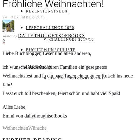
Fröhliche Weihnachten!
REZENSIONSINDEX
24. DEZEMBER 2015
LESECHALLENGE 2020
DAILYTHOUGHTSOFBOOKS
Written by
CHALLENGES 2017/18
2
BÜCHERWUNSCHLISTE
Liebe Buchblogger, Leser und allen anderen,
ich wünsche euch und euren Familien ein gesegnetes
IMPRESSUM
Weihnachtsfest und in ein paar Tagen einen guten Rutsch ins neue
DATENSCHUTZERKLÄRUNG
Jahr!
Lasst euch toll beschenken, feiert schön und habt viel Spaß!
Alles Liebe,
Emmi von dailythoughtsofbooks
Weihnachten
Wünsche