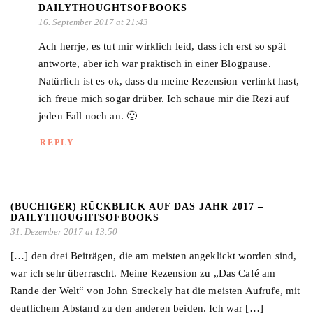
DAILYTHOUGHTSOFBOOKS
16. September 2017 at 21:43
Ach herrje, es tut mir wirklich leid, dass ich erst so spät
antworte, aber ich war praktisch in einer Blogpause.
Natürlich ist es ok, dass du meine Rezension verlinkt hast,
ich freue mich sogar drüber. Ich schaue mir die Rezi auf
jeden Fall noch an. 🙂
REPLY
(BUCHIGER) RÜCKBLICK AUF DAS JAHR 2017 –
DAILYTHOUGHTSOFBOOKS
31. Dezember 2017 at 13:50
[…] den drei Beiträgen, die am meisten angeklickt worden sind,
war ich sehr überrascht. Meine Rezension zu „Das Café am
Rande der Welt“ von John Streckely hat die meisten Aufrufe, mit
deutlichem Abstand zu den anderen beiden. Ich war […]