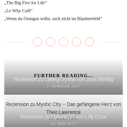
„The Big Five for Life“
„Le Why Café“
„Wenn du Orangen willst, such nicht im Blaubeerfeld“
FURTHER READING...
Rezension zu Calling Crystal von Joss Stirling
3. FEBRUAR 2017
Rezension zu Mystic City – Das gefangene Herz von
Theo Lawrence
Rezension zu Forever 21 von Lilly Crow
12. MÄRZ 2016
14. MAI 2017