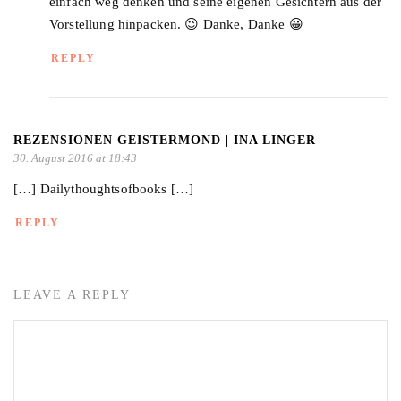
einfach weg denken und seine eigenen Gesichtern aus der
Vorstellung hinpacken. 😉 Danke, Danke 😀
REPLY
REZENSIONEN GEISTERMOND | INA LINGER
30. August 2016 at 18:43
[…] Dailythoughtsofbooks […]
REPLY
LEAVE A REPLY