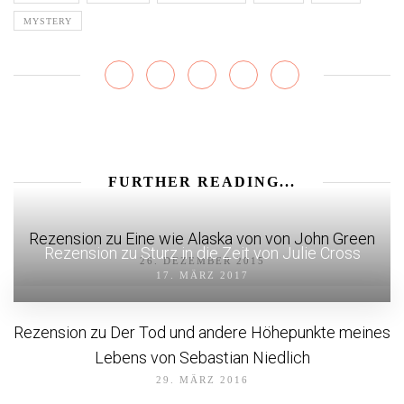
MYSTERY
FURTHER READING...
Rezension zu Eine wie Alaska von von John Green
Rezension zu Sturz in die Zeit von Julie Cross
26. DEZEMBER 2015
17. MÄRZ 2017
Rezension zu Der Tod und andere Höhepunkte meines
Lebens von Sebastian Niedlich
29. MÄRZ 2016