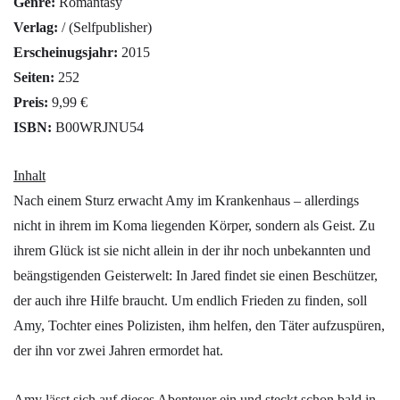
Genre:
Romantasy
Verlag:
/ (Selfpublisher)
Erscheinugsjahr:
2015
Seiten:
252
Preis:
9,99 €
ISBN:
B00WRJNU54
Inhalt
Nach einem Sturz erwacht Amy im Krankenhaus – allerdings
nicht in ihrem im Koma liegenden Körper, sondern als Geist. Zu
ihrem Glück ist sie nicht allein in der ihr noch unbekannten und
beängstigenden Geisterwelt: In Jared findet sie einen Beschützer,
der auch ihre Hilfe braucht. Um endlich Frieden zu finden, soll
Amy, Tochter eines Polizisten, ihm helfen, den Täter aufzuspüren,
der ihn vor zwei Jahren ermordet hat.
Amy lässt sich auf dieses Abenteuer ein und steckt schon bald in