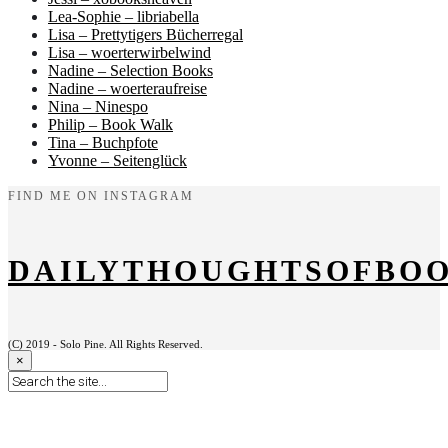
Lea-Sophie – libriabella
Lisa – Prettytigers Bücherregal
Lisa – woerterwirbelwind
Nadine – Selection Books
Nadine – woerteraufreise
Nina – Ninespo
Philip – Book Walk
Tina – Buchpfote
Yvonne – Seitenglück
FIND ME ON INSTAGRAM
DAILYTHOUGHTSOFBO
(C) 2019 - Solo Pine. All Rights Reserved.
×