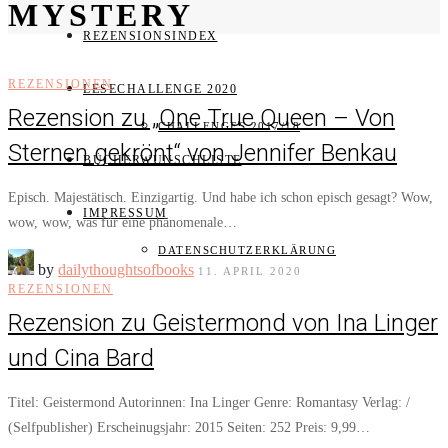
MYSTERY
REZENSIONSINDEX
REZENSIONEN
LESECHALLENGE 2020
Rezension zu „One True Queen – Von
CHALLENGES 2017/18
Sternen gekrönt“ von Jennifer Benkau
BÜCHERWUNSCHLISTE
Episch. Majestätisch. Einzigartig. Und habe ich schon episch gesagt? Wow,
IMPRESSUM
wow, wow, was für eine phänomenale…
DATENSCHUTZERKLÄRUNG
by
dailythoughtsofbooks
11. APRIL 2020
REZENSIONEN
Rezension zu Geistermond von Ina Linger
und Cina Bard
Titel: Geistermond Autorinnen: Ina Linger Genre: Romantasy Verlag: /
(Selfpublisher) Erscheinugsjahr: 2015 Seiten: 252 Preis: 9,99…