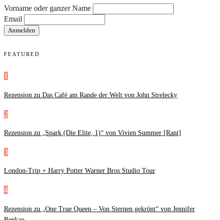
Vorname oder ganzer Name
Email
FEATURED
1
Rezension zu Das Café am Rande der Welt von John Strelecky
2
Rezension zu „Spark (Die Elite, 1)“ von Vivien Summer [Rant]
3
London-Trip + Harry Potter Warner Bros Studio Tour
4
Rezension zu „One True Queen – Von Sternen gekrönt“ von Jennifer
Benkau