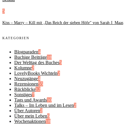
5
Kiss – Marry – Kill mit „Das Reich der sieben Höfe“ von Sarah J. Maas
KATEGORIEN
Blogparaden
4
Buchige Beiträge
18
Der Welttag des Buches
5
Kolumne
2
LovelyBooks Wichteln
2
Neuzugänge
4
Rezensionen
55
Rückblicke
12
Sonstiges
7
Tags und Awards
10
Talks – Im Leben und im Lesen
2
Über Autoren
2
Über mein Leben
6
Wochenaktionen
18