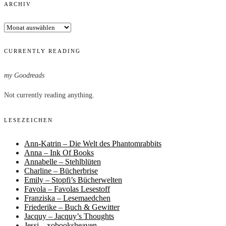
ARCHIV
Archiv
CURRENTLY READING
my Goodreads
Not currently reading anything.
LESEZEICHEN
Ann-Katrin – Die Welt des Phantomrabbits
Anna – Ink Of Books
Annabelle – Stehlblüten
Charline – Bücherbrise
Emily – Stopfi’s Bücherwelten
Favola – Favolas Lesestoff
Franziska – Lesemaedchen
Friederike – Buch & Gewitter
Jacquy – Jacquy’s Thoughts
Jessi – xobooksheaven