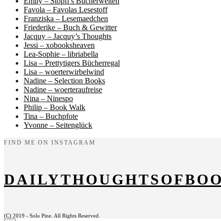
Emily – Stopfi’s Bücherwelten
Favola – Favolas Lesestoff
Franziska – Lesemaedchen
Friederike – Buch & Gewitter
Jacquy – Jacquy’s Thoughts
Jessi – xobooksheaven
Lea-Sophie – libriabella
Lisa – Prettytigers Bücherregal
Lisa – woerterwirbelwind
Nadine – Selection Books
Nadine – woerteraufreise
Nina – Ninespo
Philip – Book Walk
Tina – Buchpfote
Yvonne – Seitenglück
FIND ME ON INSTAGRAM
DAILYTHOUGHTSOFBO
(C) 2019 - Solo Pine. All Rights Reserved.