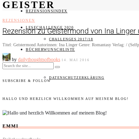
GEISTER
REZENSIONSINDEX
REZENSIONEN
LESECHALLENGE 2020
Rezension zu Geistermond von Ina Linger 
CHALLENGES 2017/18
Titel: Geistermond Autorinnen: Ina Linger Genre: Romantasy Verlag: / (Selfp
BÜCHERWUNSCHLISTE
by
dailythoughtsofbooks
14. MAI 2016
IMPRESSUM
DATENSCHUTZERKLÄRUNG
SUBSCRIBE & FOLLOW
HALLO UND HERZLICH WILLKOMMEN AUF MEINEM BLOG!
EMMI