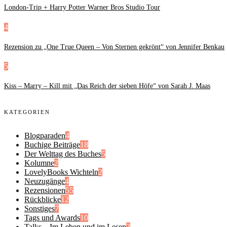
London-Trip + Harry Potter Warner Bros Studio Tour
4
Rezension zu „One True Queen – Von Sternen gekrönt“ von Jennifer Benkau
5
Kiss – Marry – Kill mit „Das Reich der sieben Höfe“ von Sarah J. Maas
KATEGORIEN
Blogparaden
4
Buchige Beiträge
18
Der Welttag des Buches
5
Kolumne
2
LovelyBooks Wichteln
2
Neuzugänge
4
Rezensionen
55
Rückblicke
12
Sonstiges
7
Tags und Awards
10
Talks – Im Leben und im Lesen
2