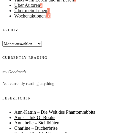
Über Autoren
2
Über mein Leben
6
Wochenaktionen
18
ARCHIV
Archiv
CURRENTLY READING
my Goodreads
Not currently reading anything.
LESEZEICHEN
Ann-Katrin – Die Welt des Phantomrabbits
Anna – Ink Of Books
Annabelle – Stehlblüten
Charline – Bücherbrise