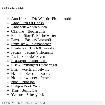
LESEZEICHEN
Ann-Katrin – Die Welt des Phantomrabbits
Anna – Ink Of Books
Annabelle – Stehlblüten
Charline – Bücherbrise
Emily – Stopfi’s Bücherwelten
Favola – Favolas Lesestoff
Franziska – Lesemaedchen
Friederike – Buch & Gewitter
Jacquy – Jacquy’s Thoughts
Jessi – xobooksheaven
Lea-Sophie – libriabella
Lisa – Prettytigers Bücherregal
Lisa – woerterwirbelwind
Nadine – Selection Books
Nadine – woerteraufreise
Nina – Ninespo
Philip – Book Walk
Tina – Buchpfote
Yvonne – Seitenglück
FIND ME ON INSTAGRAM