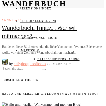
WANDERBUCH
REZENSIONSINDEX
SONSTIGES
LESECHALLENGE 2020
Wanderbuch: Trinity – Wer will
CHALLENGES 2017/18
mitmachen?
BÜCHERWUNSCHLISTE
Hallöchen liebe Bücherfreunde, die liebe Yvonne von Yvonnes Bücherecke
IMPRESSUM
wollte vor einer Zeit eine Wanderbuchaktion machen!…
DATENSCHUTZERKLÄRUNG
by
dailythoughtsofbooks
27. MÄRZ 2017
SUBSCRIBE & FOLLOW
HALLO UND HERZLICH WILLKOMMEN AUF MEINEM BLOG!