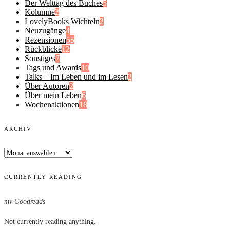
Der Welttag des Buches
5
Kolumne
2
LovelyBooks Wichteln
2
Neuzugänge
4
Rezensionen
55
Rückblicke
12
Sonstiges
7
Tags und Awards
10
Talks – Im Leben und im Lesen
2
Über Autoren
2
Über mein Leben
6
Wochenaktionen
18
ARCHIV
Archiv
CURRENTLY READING
my Goodreads
Not currently reading anything.