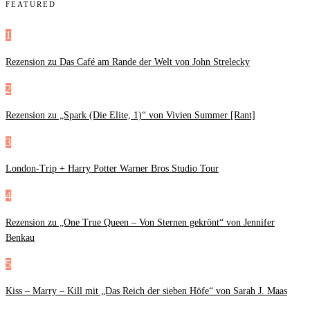
FEATURED
1
Rezension zu Das Café am Rande der Welt von John Strelecky
2
Rezension zu „Spark (Die Elite, 1)“ von Vivien Summer [Rant]
3
London-Trip + Harry Potter Warner Bros Studio Tour
4
Rezension zu „One True Queen – Von Sternen gekrönt“ von Jennifer
Benkau
5
Kiss – Marry – Kill mit „Das Reich der sieben Höfe“ von Sarah J. Maas