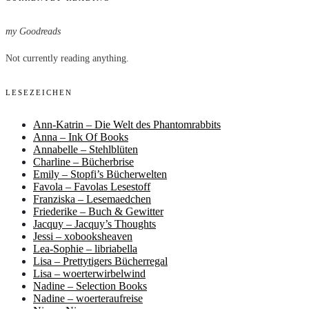
my Goodreads
Not currently reading anything.
LESEZEICHEN
Ann-Katrin – Die Welt des Phantomrabbits
Anna – Ink Of Books
Annabelle – Stehlblüten
Charline – Bücherbrise
Emily – Stopfi’s Bücherwelten
Favola – Favolas Lesestoff
Franziska – Lesemaedchen
Friederike – Buch & Gewitter
Jacquy – Jacquy’s Thoughts
Jessi – xobooksheaven
Lea-Sophie – libriabella
Lisa – Prettytigers Bücherregal
Lisa – woerterwirbelwind
Nadine – Selection Books
Nadine – woerteraufreise