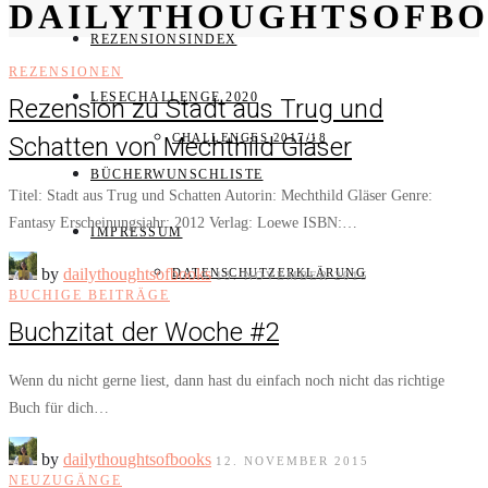
DAILYTHOUGHTSOFB
REZENSIONSINDEX
REZENSIONEN
LESECHALLENGE 2020
Rezension zu Stadt aus Trug und
CHALLENGES 2017/18
Schatten von Mechthild Gläser
BÜCHERWUNSCHLISTE
Titel: Stadt aus Trug und Schatten Autorin: Mechthild Gläser Genre:
Fantasy Erscheinungsjahr: 2012 Verlag: Loewe ISBN:…
IMPRESSUM
by
dailythoughtsofbooks
DATENSCHUTZERKLÄRUNG
13. NOVEMBER 2015
BUCHIGE BEITRÄGE
Buchzitat der Woche #2
Wenn du nicht gerne liest, dann hast du einfach noch nicht das richtige
Buch für dich…
by
dailythoughtsofbooks
12. NOVEMBER 2015
NEUZUGÄNGE