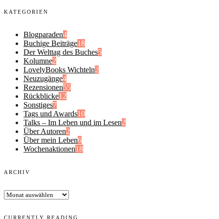
KATEGORIEN
Blogparaden
4
Buchige Beiträge
18
Der Welttag des Buches
5
Kolumne
2
LovelyBooks Wichteln
2
Neuzugänge
4
Rezensionen
55
Rückblicke
12
Sonstiges
7
Tags und Awards
10
Talks – Im Leben und im Lesen
2
Über Autoren
2
Über mein Leben
6
Wochenaktionen
18
ARCHIV
Archiv
CURRENTLY READING