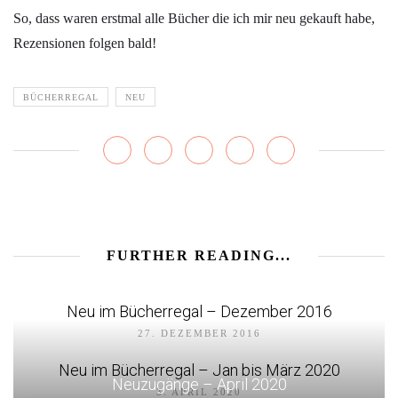
So, dass waren erstmal alle Bücher die ich mir neu gekauft habe,
Rezensionen folgen bald!
BÜCHERREGAL
NEU
FURTHER READING...
Neu im Bücherregal – Dezember 2016
27. DEZEMBER 2016
Neu im Bücherregal – Jan bis März 2020
Neuzugänge – April 2020
3. APRIL 2020