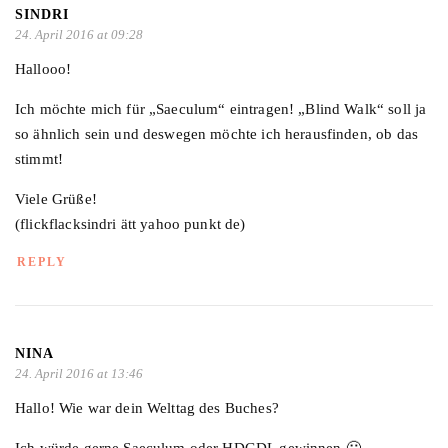
SINDRI
24. April 2016 at 09:28
Hallooo!
Ich möchte mich für „Saeculum“ eintragen! „Blind Walk“ soll ja
so ähnlich sein und deswegen möchte ich herausfinden, ob das
stimmt!
Viele Grüße!
(flickflacksindri ätt yahoo punkt de)
REPLY
NINA
24. April 2016 at 13:46
Hallo! Wie war dein Welttag des Buches?
Ich würde gerne Saeculum oder HDGDL gewinnen 🙂