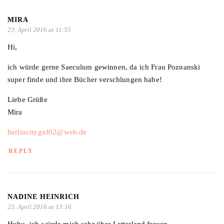
MIRA
23. April 2016 at 11:55
Hi,
ich würde gerne Saeculum gewinnen, da ich Frau Poznanski
super finde und ihre Bücher verschlungen habe!
Liebe Grüße
Mira
berlincitygirl02@web.de
REPLY
NADINE HEINRICH
23. April 2016 at 13:16
Huhu, ich würde mich sehr über Letterland freuen.