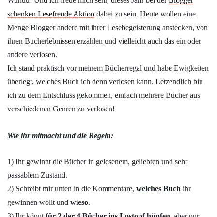
Wuhuu! Und ich freue mich sehr, dieses Jahr bei der
Blogger
schenken Lesefreude Aktion
dabei zu sein. Heute wollen eine
Menge Blogger andere mit ihrer Lesebegeisterung anstecken, von
ihren Bucherlebnissen erzählen und vielleicht auch das ein oder
andere verlosen.
Ich stand praktisch vor meinem Bücherregal und habe Ewigkeiten
überlegt, welches Buch ich denn verlosen kann. Letzendlich bin
ich zu dem Entschluss gekommen, einfach mehrere Bücher aus
verschiedenen Genren zu verlosen!
Wie ihr mitmacht und die Regeln:
1) Ihr gewinnt die Bücher in gelesenem, geliebten und sehr
passablem Zustand.
2) Schreibt mir unten in die Kommentare,
welches Buch
ihr
gewinnen wollt und
wieso
.
3) Ihr könnt f
ür 2 der 4 Bücher ins Lostopf hüpfen
, aber nur