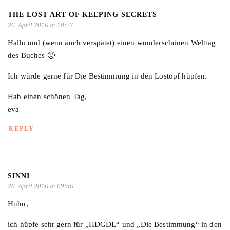
THE LOST ART OF KEEPING SECRETS
26. April 2016 at 10:27
Hallo und (wenn auch verspätet) einen wunderschönen Welttag
des Buches 🙂
Ich würde gerne für Die Bestimmung in den Lostopf hüpfen.
Hab einen schönen Tag,
eva
REPLY
SINNI
28. April 2016 at 09:56
Huhu,
ich hüpfe sehr gern für „HDGDL“ und „Die Bestimmung“ in den