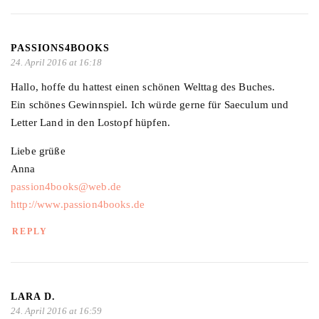
PASSIONS4BOOKS
24. April 2016 at 16:18
Hallo, hoffe du hattest einen schönen Welttag des Buches.
Ein schönes Gewinnspiel. Ich würde gerne für Saeculum und
Letter Land in den Lostopf hüpfen.
Liebe grüße
Anna
passion4books@web.de
http://www.passion4books.de
REPLY
LARA D.
24. April 2016 at 16:59