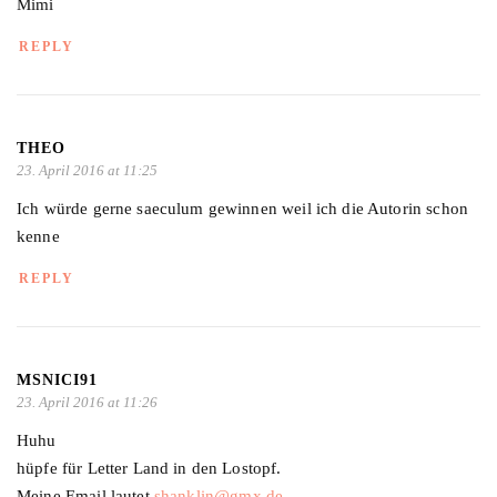
Mimi
REPLY
THEO
23. April 2016 at 11:25
Ich würde gerne saeculum gewinnen weil ich die Autorin schon
kenne
REPLY
MSNICI91
23. April 2016 at 11:26
Huhu
hüpfe für Letter Land in den Lostopf.
Meine Email lautet
shanklin@gmx.de