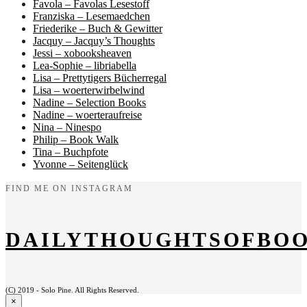
Favola – Favolas Lesestoff
Franziska – Lesemaedchen
Friederike – Buch & Gewitter
Jacquy – Jacquy’s Thoughts
Jessi – xobooksheaven
Lea-Sophie – libriabella
Lisa – Prettytigers Bücherregal
Lisa – woerterwirbelwind
Nadine – Selection Books
Nadine – woerteraufreise
Nina – Ninespo
Philip – Book Walk
Tina – Buchpfote
Yvonne – Seitenglück
FIND ME ON INSTAGRAM
DAILYTHOUGHTSOFBO
(C) 2019 - Solo Pine. All Rights Reserved.
×