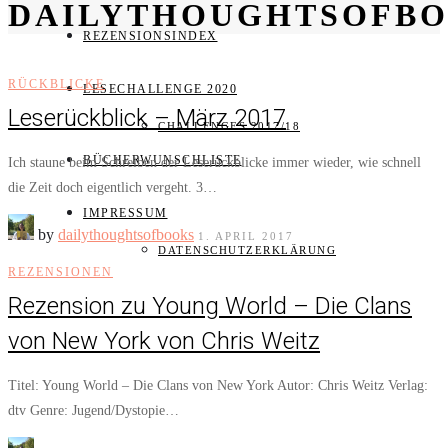
DAILYTHOUGHTSOFB
REZENSIONSINDEX
RÜCKBLICKE
LESECHALLENGE 2020
Leserückblick – März 2017
CHALLENGES 2017/18
BÜCHERWUNSCHLISTE
Ich staune beim Schreiben der Leserückblicke immer wieder, wie schnell
die Zeit doch eigentlich vergeht. 3…
IMPRESSUM
by
dailythoughtsofbooks
1. APRIL 2017
DATENSCHUTZERKLÄRUNG
REZENSIONEN
Rezension zu Young World – Die Clans
von New York von Chris Weitz
Titel: Young World – Die Clans von New York Autor: Chris Weitz Verlag:
dtv Genre: Jugend/Dystopie…