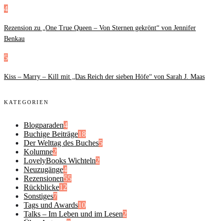
4
Rezension zu „One True Queen – Von Sternen gekrönt“ von Jennifer
Benkau
5
Kiss – Marry – Kill mit „Das Reich der sieben Höfe“ von Sarah J. Maas
KATEGORIEN
Blogparaden
4
Buchige Beiträge
18
Der Welttag des Buches
5
Kolumne
2
LovelyBooks Wichteln
2
Neuzugänge
4
Rezensionen
55
Rückblicke
12
Sonstiges
7
Tags und Awards
10
Talks – Im Leben und im Lesen
2