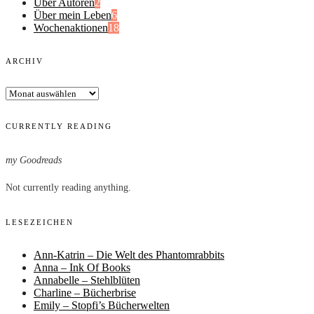
Über Autoren
2
Über mein Leben
6
Wochenaktionen
18
ARCHIV
Archiv
CURRENTLY READING
my Goodreads
Not currently reading anything.
LESEZEICHEN
Ann-Katrin – Die Welt des Phantomrabbits
Anna – Ink Of Books
Annabelle – Stehlblüten
Charline – Bücherbrise
Emily – Stopfi’s Bücherwelten