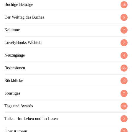
Buchige Beiträge
18
Der Welttag des Buches
5
Kolumne
2
LovelyBooks Wichteln
2
Neuzugänge
4
Rezensionen
55
Rückblicke
12
Sonstiges
7
Tags und Awards
10
Talks – Im Leben und im Lesen
2
Über Autoren
2