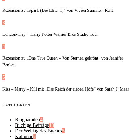
Rezension zu „Spark (Die Elite, 1)“ von Vivien Summer [Rant]
3
London-Trip + Harry Potter Warner Bros Studio Tour
4
Rezension zu „One True Queen – Von Sternen gekrönt“ von Jennifer
Benkau
5
Kiss – Marry – Kill mit „Das Reich der sieben Höfe“ von Sarah J. Maas
KATEGORIEN
Blogparaden
4
Buchige Beiträge
18
Der Welttag des Buches
5
Kolumne
2