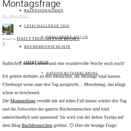
Montagsfrage
REZENSIONSINDEX
22. MAI 2017
LESECHALLENGE 2020
CHALLENGES 2017/18
DAILYTHOUGHTSOFBOOKS
Written by
3
BÜCHERWUNSCHLISTE
IMPRESSUM
Hallöchen meine Lieben und eine wundervolle Woche euch noch!
DATENSCHUTZERKLÄRUNG
Ich gehöre definitiv zu den Menschen, die Montage total hassen.
Überhaupt wenn man den Tag ausspricht…
Mooohntag
, das klingt
schon so bescheuert.
Die
Montagsfrage
versüßt mir auf jeden Fall immer wieder den Tag
und die Antworten der ganzen Büchermenschen sind total
unterschiedlich und spannend! Sie wird von der lieben Svenja auf
dem Blog
Buchfresserchen
geführt. 🙂 Hier die heutige Frage: