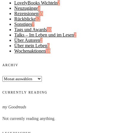
LovelyBooks Wichteln
2
Neuzugänge
4
Rezensionen
55
Rückblicke
12
Sonstiges
7
Tags und Awards
10
Talks – Im Leben und im Lesen
2
Über Autoren
2
Über mein Leben
6
Wochenaktionen
18
ARCHIV
Archiv
CURRENTLY READING
my Goodreads
Not currently reading anything.