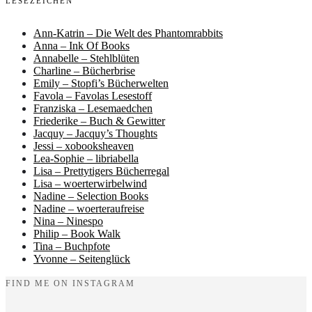
LESEZEICHEN
Ann-Katrin – Die Welt des Phantomrabbits
Anna – Ink Of Books
Annabelle – Stehlblüten
Charline – Bücherbrise
Emily – Stopfi’s Bücherwelten
Favola – Favolas Lesestoff
Franziska – Lesemaedchen
Friederike – Buch & Gewitter
Jacquy – Jacquy’s Thoughts
Jessi – xobooksheaven
Lea-Sophie – libriabella
Lisa – Prettytigers Bücherregal
Lisa – woerterwirbelwind
Nadine – Selection Books
Nadine – woerteraufreise
Nina – Ninespo
Philip – Book Walk
Tina – Buchpfote
Yvonne – Seitenglück
FIND ME ON INSTAGRAM