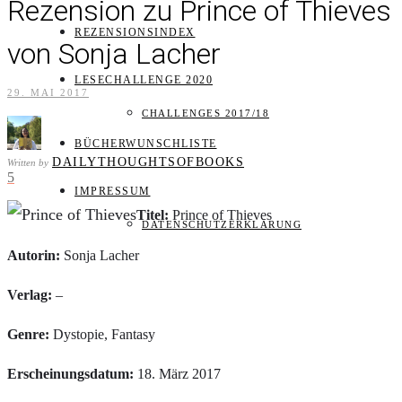
Rezension zu Prince of Thieves
REZENSIONSINDEX
von Sonja Lacher
LESECHALLENGE 2020
29. MAI 2017
CHALLENGES 2017/18
BÜCHERWUNSCHLISTE
DAILYTHOUGHTSOFBOOKS
Written by
5
IMPRESSUM
Titel:
Prince of Thieves
DATENSCHUTZERKLÄRUNG
Autorin:
Sonja Lacher
Verlag:
–
Genre:
Dystopie, Fantasy
Erscheinungsdatum:
18. März 2017