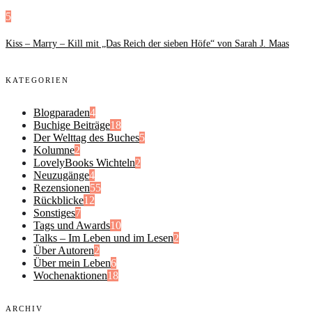
5
Kiss – Marry – Kill mit „Das Reich der sieben Höfe“ von Sarah J. Maas
KATEGORIEN
Blogparaden
4
Buchige Beiträge
18
Der Welttag des Buches
5
Kolumne
2
LovelyBooks Wichteln
2
Neuzugänge
4
Rezensionen
55
Rückblicke
12
Sonstiges
7
Tags und Awards
10
Talks – Im Leben und im Lesen
2
Über Autoren
2
Über mein Leben
6
Wochenaktionen
18
ARCHIV