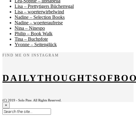
Lea-Sophie – libriabella
Lisa – Prettytigers Bücherregal
Lisa – woerterwirbelwind
Nadine – Selection Books
Nadine – woerteraufreise
Nina – Ninespo
Philip – Book Walk
Tina – Buchpfote
Yvonne – Seitenglück
FIND ME ON INSTAGRAM
DAILYTHOUGHTSOFBO
(C) 2019 - Solo Pine. All Rights Reserved.
×