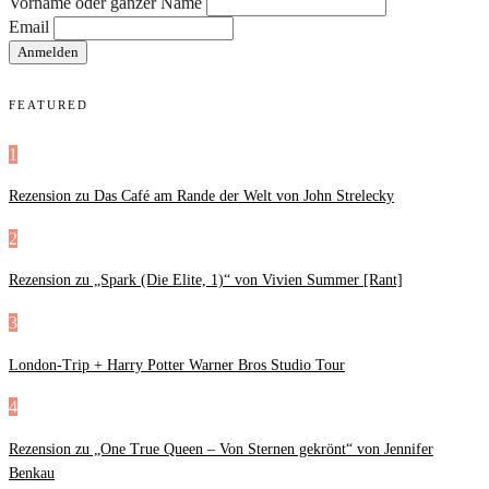
Vorname oder ganzer Name
Email
FEATURED
1
Rezension zu Das Café am Rande der Welt von John Strelecky
2
Rezension zu „Spark (Die Elite, 1)“ von Vivien Summer [Rant]
3
London-Trip + Harry Potter Warner Bros Studio Tour
4
Rezension zu „One True Queen – Von Sternen gekrönt“ von Jennifer
Benkau