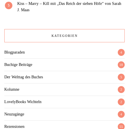
Kiss – Marry – Kill mit „Das Reich der sieben Höfe“ von Sarah
5
J. Maas
KATEGORIEN
Blogparaden
4
Buchige Beiträge
18
Der Welttag des Buches
5
Kolumne
2
LovelyBooks Wichteln
2
Neuzugänge
4
Rezensionen
55