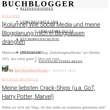
BUCHBLOGGER
REZENSIONSINDEX
KOLUMNE
LESECHALLENGE 2020
[Kolumne] Wie Social Media und meine
CHALLENGES 2017/18
Blogplanung mich in Blogpausen
BÜCHERWUNSCHLISTE
drängten
IMPRESSUM
Mittlerweile gibt es meinen Blog „Dailythoughtsofbooks“ seit Oktober
2015, also schon ganze 5 Jahre und wenn…
DATENSCHUTZERKLÄRUNG
by
dailythoughtsofbooks
9. AUGUST 2020
BUCHIGE BEITRÄGE
Meine liebsten Crack-Ships (u.a. GoT,
Harry Potter, Marvel)
Haben wir nicht alle Ships, die aber leider nie zusammen gekommen sind?