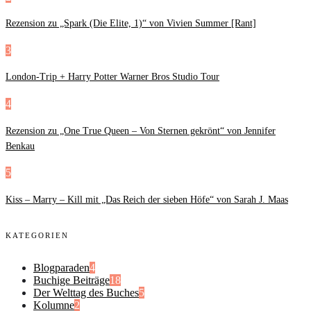
Rezension zu „Spark (Die Elite, 1)“ von Vivien Summer [Rant]
3
London-Trip + Harry Potter Warner Bros Studio Tour
4
Rezension zu „One True Queen – Von Sternen gekrönt“ von Jennifer
Benkau
5
Kiss – Marry – Kill mit „Das Reich der sieben Höfe“ von Sarah J. Maas
KATEGORIEN
Blogparaden
4
Buchige Beiträge
18
Der Welttag des Buches
5
Kolumne
2