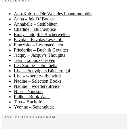
LESEZEICHEN
Ann-Katrin – Die Welt des Phantomrabbits
Anna – Ink Of Books
Annabelle – Stehlblüten
Charline – Bücherbrise
Emily – Stopfi’s Bücherwelten
Favola – Favolas Lesestoff
Franziska – Lesemaedchen
Friederike – Buch & Gewitter
Jacquy – Jacquy’s Thoughts
Jessi – xobooksheaven
Lea-Sophie – libriabella
Lisa – Prettytigers Bücherregal
Lisa – woerterwirbelwind
Nadine – Selection Books
Nadine – woerteraufreise
Nina – Ninespo
Philip – Book Walk
Tina – Buchpfote
Yvonne – Seitenglück
FIND ME ON INSTAGRAM