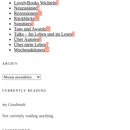
LovelyBooks Wichteln
2
Neuzugänge
4
Rezensionen
55
Rückblicke
12
Sonstiges
7
Tags und Awards
10
Talks – Im Leben und im Lesen
2
Über Autoren
2
Über mein Leben
6
Wochenaktionen
18
ARCHIV
Archiv
CURRENTLY READING
my Goodreads
Not currently reading anything.