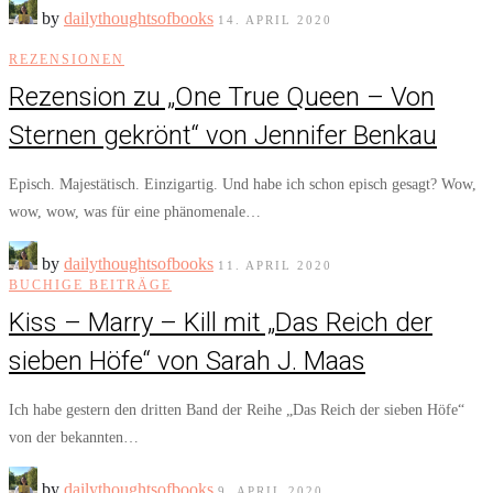
by
dailythoughtsofbooks
14. APRIL 2020
REZENSIONEN
Rezension zu „One True Queen – Von
Sternen gekrönt“ von Jennifer Benkau
Episch. Majestätisch. Einzigartig. Und habe ich schon episch gesagt? Wow,
wow, wow, was für eine phänomenale…
by
dailythoughtsofbooks
11. APRIL 2020
BUCHIGE BEITRÄGE
Kiss – Marry – Kill mit „Das Reich der
sieben Höfe“ von Sarah J. Maas
Ich habe gestern den dritten Band der Reihe „Das Reich der sieben Höfe“
von der bekannten…
by
dailythoughtsofbooks
9. APRIL 2020