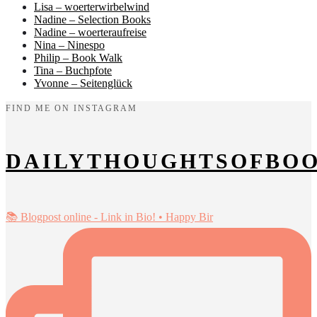
Lisa – woerterwirbelwind
Nadine – Selection Books
Nadine – woerteraufreise
Nina – Ninespo
Philip – Book Walk
Tina – Buchpfote
Yvonne – Seitenglück
FIND ME ON INSTAGRAM
DAILYTHOUGHTSOFBO
📚 Blogpost online - Link in Bio! • Happy Bir