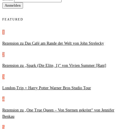
FEATURED
1
Rezension zu Das Café am Rande der Welt von John Strelecky
2
Rezension zu „Spark (Die Elite, 1)“ von Vivien Summer [Rant]
3
London-Trip + Harry Potter Warner Bros Studio Tour
4
Rezension zu „One True Queen – Von Sternen gekrönt“ von Jennifer
Benkau
5