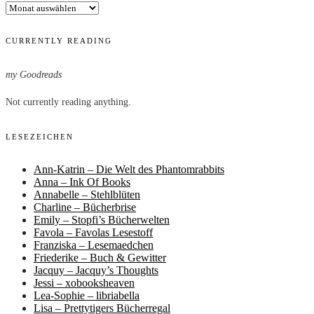
Archiv
CURRENTLY READING
my Goodreads
Not currently reading anything.
LESEZEICHEN
Ann-Katrin – Die Welt des Phantomrabbits
Anna – Ink Of Books
Annabelle – Stehlblüten
Charline – Bücherbrise
Emily – Stopfi’s Bücherwelten
Favola – Favolas Lesestoff
Franziska – Lesemaedchen
Friederike – Buch & Gewitter
Jacquy – Jacquy’s Thoughts
Jessi – xobooksheaven
Lea-Sophie – libriabella
Lisa – Prettytigers Bücherregal