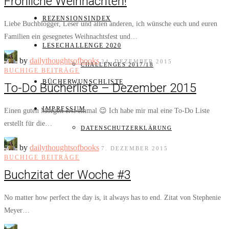
Fröhliche Weihnachten!
REZENSIONSINDEX
Liebe Buchblogger, Leser und allen anderen, ich wünsche euch und euren
Familien ein gesegnetes Weihnachtsfest und…
LESECHALLENGE 2020
by
dailythoughtsofbooks
24. DEZEMBER 2015
CHALLENGES 2017/18
BUCHIGE BEITRÄGE
BÜCHERWUNSCHLISTE
To-Do Bücherliste – Dezember 2015
IMPRESSUM
Einen guten Morgen erst einmal 😉 Ich habe mir mal eine To-Do Liste
erstellt für die…
DATENSCHUTZERKLÄRUNG
by
dailythoughtsofbooks
7. DEZEMBER 2015
BUCHIGE BEITRÄGE
Buchzitat der Woche #3
No matter how perfect the day is, it always has to end. Zitat von Stephenie
Meyer…