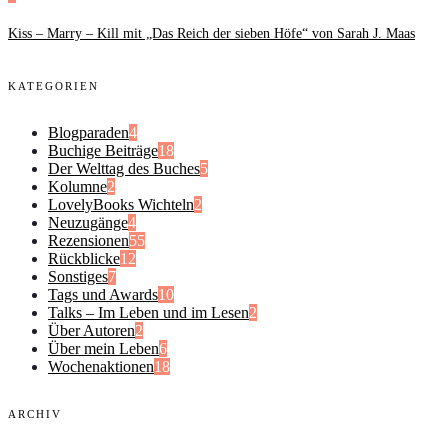
Kiss – Marry – Kill mit „Das Reich der sieben Höfe“ von Sarah J. Maas
KATEGORIEN
Blogparaden
4
Buchige Beiträge
18
Der Welttag des Buches
5
Kolumne
2
LovelyBooks Wichteln
2
Neuzugänge
4
Rezensionen
55
Rückblicke
12
Sonstiges
7
Tags und Awards
10
Talks – Im Leben und im Lesen
2
Über Autoren
2
Über mein Leben
6
Wochenaktionen
18
ARCHIV