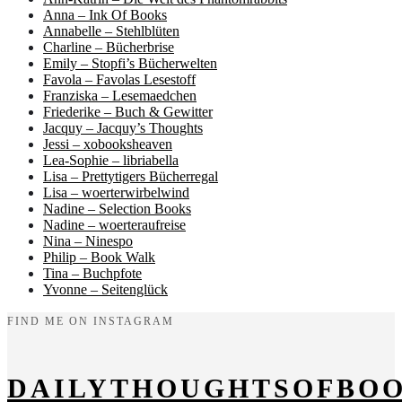
Anna – Ink Of Books
Annabelle – Stehlblüten
Charline – Bücherbrise
Emily – Stopfi’s Bücherwelten
Favola – Favolas Lesestoff
Franziska – Lesemaedchen
Friederike – Buch & Gewitter
Jacquy – Jacquy’s Thoughts
Jessi – xobooksheaven
Lea-Sophie – libriabella
Lisa – Prettytigers Bücherregal
Lisa – woerterwirbelwind
Nadine – Selection Books
Nadine – woerteraufreise
Nina – Ninespo
Philip – Book Walk
Tina – Buchpfote
Yvonne – Seitenglück
FIND ME ON INSTAGRAM
DAILYTHOUGHTSOFBO