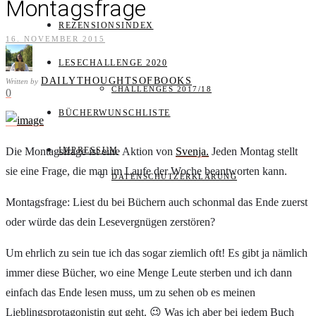
Montagsfrage
REZENSIONSINDEX
16. NOVEMBER 2015
LESECHALLENGE 2020
DAILYTHOUGHTSOFBOOKS
Written by
CHALLENGES 2017/18
0
BÜCHERWUNSCHLISTE
Die Montagsfrage ist eine Aktion von
IMPRESSUM
Svenja.
Jeden Montag stellt
sie eine Frage, die man im Laufe der Woche beantworten kann.
DATENSCHUTZERKLÄRUNG
Montagsfrage: Liest du bei Büchern auch schonmal das Ende zuerst
oder würde das dein Lesevergnügen zerstören?
Um ehrlich zu sein tue ich das sogar ziemlich oft! Es gibt ja nämlich
immer diese Bücher, wo eine Menge Leute sterben und ich dann
einfach das Ende lesen muss, um zu sehen ob es meinen
Lieblingsprotagonistin gut geht. 😉 Was ich aber bei jedem Buch