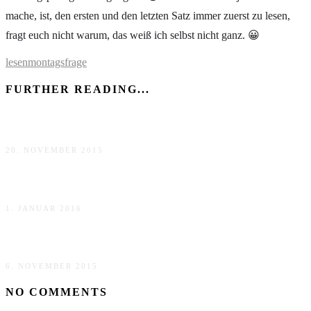
mache, ist, den ersten und den letzten Satz immer zuerst zu lesen,
fragt euch nicht warum, das weiß ich selbst nicht ganz. 😀
lesen
montagsfrage
FURTHER READING...
Top Ten Thursday
20. NOVEMBER 2015
Top Ten Thursday
1. JANUAR 2016
Gemeinsam Lesen
6. NOVEMBER 2015
NO COMMENTS