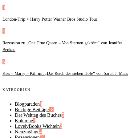
3
London-Trip + Harry Potter Warner Bros Studio Tour
4
Rezension zu „One True Queen – Von Sternen gekrönt“ von Jennifer
Benkau
5
Kiss – Marry – Kill mit „Das Reich der sieben Höfe“ von Sarah J. Maas
KATEGORIEN
Blogparaden
4
Buchige Beiträge
18
Der Welttag des Buches
5
Kolumne
2
LovelyBooks Wichteln
2
Neuzugänge
4
Rezensionen
55