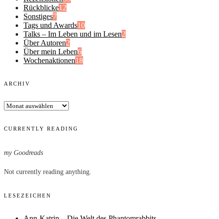
Rückblicke
12
Sonstiges
7
Tags und Awards
10
Talks – Im Leben und im Lesen
2
Über Autoren
2
Über mein Leben
6
Wochenaktionen
18
ARCHIV
Archiv
CURRENTLY READING
my Goodreads
Not currently reading anything.
LESEZEICHEN
Ann-Katrin – Die Welt des Phantomrabbits