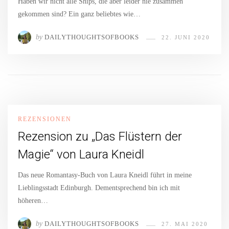
Haben wir nicht alle Ships, die aber leider nie zusammen
gekommen sind? Ein ganz beliebtes wie…
by
DAILYTHOUGHTSOFBOOKS
22. JUNI 2020
REZENSIONEN
Rezension zu „Das Flüstern der
Magie“ von Laura Kneidl
Das neue Romantasy-Buch von Laura Kneidl führt in meine
Lieblingsstadt Edinburgh. Dementsprechend bin ich mit
höheren…
by
DAILYTHOUGHTSOFBOOKS
27. MAI 2020