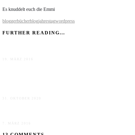
Es knuddelt euch die Emmi
blogger
bücherblog
jahrestag
wordpress
FURTHER READING...
Wie läuft das mit dem Bücherbloggen?
19. MÄRZ 2016
5 Jahre Dailythoughtsofbooks! [Bloggeburtsttag +
Gewinnspiel]
31. OKTOBER 2020
Buchzitat der Woche #6
7. MÄRZ 2016
13 COMMENTS