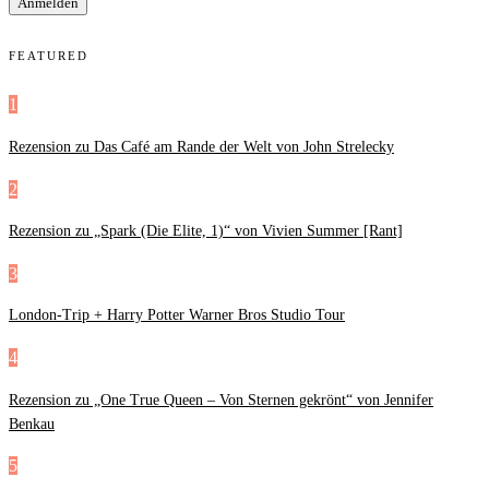
FEATURED
1
Rezension zu Das Café am Rande der Welt von John Strelecky
2
Rezension zu „Spark (Die Elite, 1)“ von Vivien Summer [Rant]
3
London-Trip + Harry Potter Warner Bros Studio Tour
4
Rezension zu „One True Queen – Von Sternen gekrönt“ von Jennifer
Benkau
5