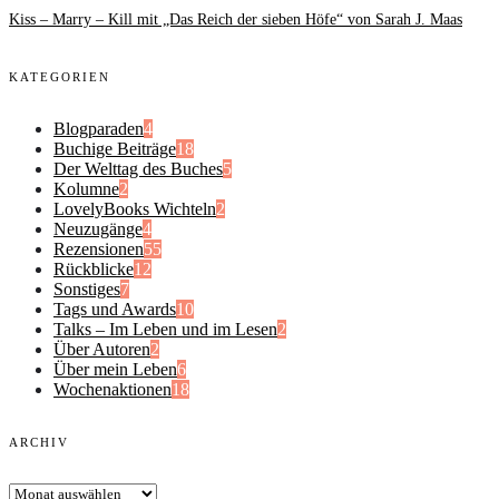
Kiss – Marry – Kill mit „Das Reich der sieben Höfe“ von Sarah J. Maas
KATEGORIEN
Blogparaden
4
Buchige Beiträge
18
Der Welttag des Buches
5
Kolumne
2
LovelyBooks Wichteln
2
Neuzugänge
4
Rezensionen
55
Rückblicke
12
Sonstiges
7
Tags und Awards
10
Talks – Im Leben und im Lesen
2
Über Autoren
2
Über mein Leben
6
Wochenaktionen
18
ARCHIV
Archiv