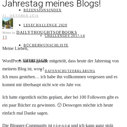
Jahrestag meines Blogs!
REZENSIONSINDEX
31. OKTOBER 2016
LESECHALLENGE 2020
DAILYTHOUGHTSOFBOOKS
Written by
CHALLENGES 2017/18
13
BÜCHERWUNSCHLISTE
Meine Lieben,
WordPress hat mir gerade mitgeteilt, dass heute der Jahrestag von
IMPRESSUM
meinem Blog ist, wow!
DATENSCHUTZERKLÄRUNG
Ich muss gestehen… ich habe ihn vollkommen vergessen und es
kommt mir überhaupt nicht wie ein Jahr vor.
Ich hatte eigentlich nichts geplant, aber bei 100 Followern gibt es
ein paar Bücher zu gewinnen. 🙂 Deswegen möchte ich heute
einfach mal Danke sagen.
Die Blogger-Community ist r-i-e-s-i-g und ich kann ganz stolz