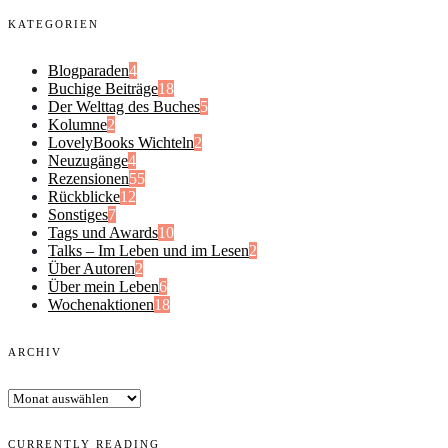
KATEGORIEN
Blogparaden
4
Buchige Beiträge
18
Der Welttag des Buches
5
Kolumne
2
LovelyBooks Wichteln
2
Neuzugänge
4
Rezensionen
55
Rückblicke
12
Sonstiges
7
Tags und Awards
10
Talks – Im Leben und im Lesen
2
Über Autoren
2
Über mein Leben
6
Wochenaktionen
18
ARCHIV
Archiv
CURRENTLY READING