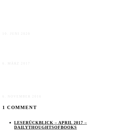
Rezension zu „Shattered“ von Bianca Wege
10. JUNI 2020
Rezension zu Alaska Heart von Skye Leech
6. MÄRZ 2017
Buchhighlight 2016: Windgeflüster in Fella von Lara
Kessing
6. NOVEMBER 2016
1 COMMENT
LESERÜCKBLICK – APRIL 2017 –
DAILYTHOUGHTSOFBOOKS