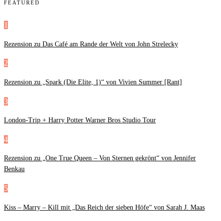
FEATURED
1
Rezension zu Das Café am Rande der Welt von John Strelecky
2
Rezension zu „Spark (Die Elite, 1)“ von Vivien Summer [Rant]
3
London-Trip + Harry Potter Warner Bros Studio Tour
4
Rezension zu „One True Queen – Von Sternen gekrönt“ von Jennifer
Benkau
5
Kiss – Marry – Kill mit „Das Reich der sieben Höfe“ von Sarah J. Maas