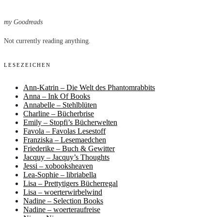
my Goodreads
Not currently reading anything.
LESEZEICHEN
Ann-Katrin – Die Welt des Phantomrabbits
Anna – Ink Of Books
Annabelle – Stehlblüten
Charline – Bücherbrise
Emily – Stopfi’s Bücherwelten
Favola – Favolas Lesestoff
Franziska – Lesemaedchen
Friederike – Buch & Gewitter
Jacquy – Jacquy’s Thoughts
Jessi – xobooksheaven
Lea-Sophie – libriabella
Lisa – Prettytigers Bücherregal
Lisa – woerterwirbelwind
Nadine – Selection Books
Nadine – woerteraufreise