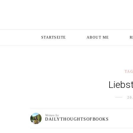
STARTSEITE
ABOUT ME
R
TA
Liebs
20
Written by
DAILYTHOUGHTSOFBOOKS