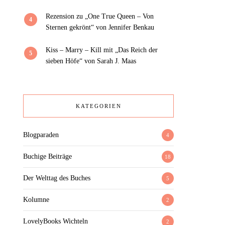
Rezension zu „One True Queen – Von
4
Sternen gekrönt“ von Jennifer Benkau
Kiss – Marry – Kill mit „Das Reich der
5
sieben Höfe“ von Sarah J. Maas
KATEGORIEN
Blogparaden
4
Buchige Beiträge
18
Der Welttag des Buches
5
Kolumne
2
LovelyBooks Wichteln
2