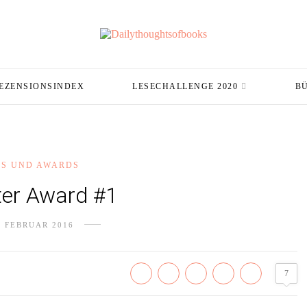
EZENSIONSINDEX
LESECHALLENGE 2020
B
GS UND AWARDS
ter Award #1
. FEBRUAR 2016
7