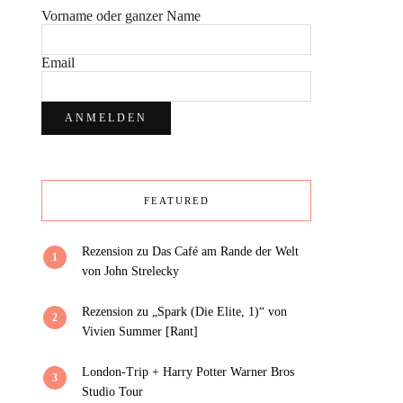
Vorname oder ganzer Name
Email
FEATURED
Rezension zu Das Café am Rande der Welt
1
von John Strelecky
Rezension zu „Spark (Die Elite, 1)“ von
2
Vivien Summer [Rant]
London-Trip + Harry Potter Warner Bros
3
Studio Tour