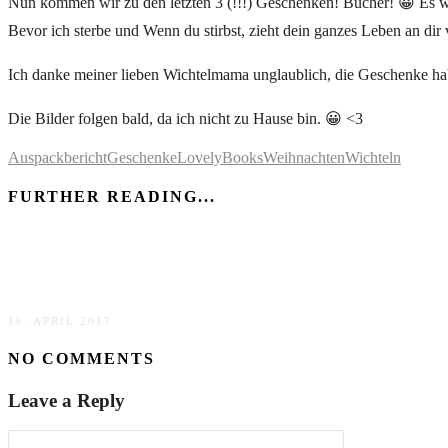
Nun kommen wir zu den letzten 3 (!!!) Geschenken! Bücher! 😀 Es war
Bevor ich sterbe und Wenn du stirbst, zieht dein ganzes Leben an dir v
Ich danke meiner lieben Wichtelmama unglaublich, die Geschenke hab
Die Bilder folgen bald, da ich nicht zu Hause bin. 😀 <3
Auspackbericht
Geschenke
LovelyBooks
Weihnachten
Wichteln
FURTHER READING...
Osterwichteln LovelyBooks 2017 – Auspackbericht
16. APRIL 2017
NO COMMENTS
Leave a Reply