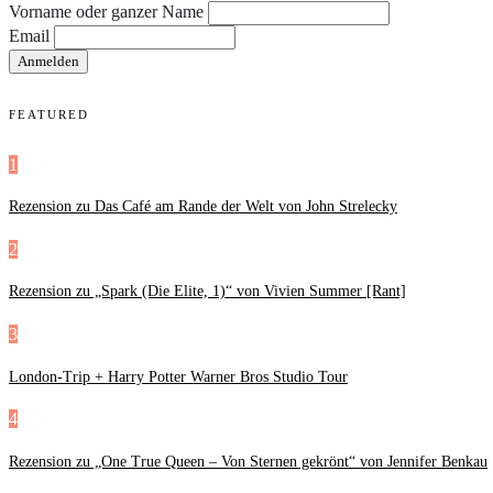
Vorname oder ganzer Name
Email
FEATURED
1
Rezension zu Das Café am Rande der Welt von John Strelecky
2
Rezension zu „Spark (Die Elite, 1)“ von Vivien Summer [Rant]
3
London-Trip + Harry Potter Warner Bros Studio Tour
4
Rezension zu „One True Queen – Von Sternen gekrönt“ von Jennifer Benkau