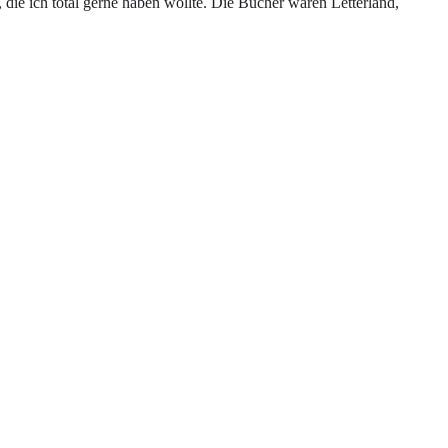
ie ich total gerne haben wollte. Die Bücher waren Letterland,