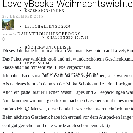
LovelyBooks Weihnachtswichte
REZENSIONSINDEX
27. DEZEMBER 2015
LESECHALLENGE 2020
DAILYTHOUGHTSOFBOOKS
Written by
CHALLENGES 2017/18
0
BÜCHERWUNSCHLISTE
Dieses Jahr habe ich nun auch am Weihnachtswichteln auf LovelyBook
Das Paket war wirklich groß und mit wunderschönem Geschenkpapier v
IMPRESSUM
klasse aus und mit sehr viel Liebe verpackt aus.
DATENSCHUTZERKLÄRUNG
Ich habe also erstmal alle Geschenke herausgenommen, -das waren sooo
Als nächstes kam ich dann zu der Milka Schoko und zu den Lachgum
Auch ein pastellblauer Becher, Washi Tapes und 2 Teepackungen waren
Nun kommen wir auch gleich zum nächsten Geschenk und eines mein
raufgeklebt 😀 Mensch, diese Panda Lesezeichen waren einfach nur tol
Beim nächsten Geschenk habe ich erstmal vor dem Auspacken lange übe
echt gut gerochen und eine wurde auch schon benutzt. :))