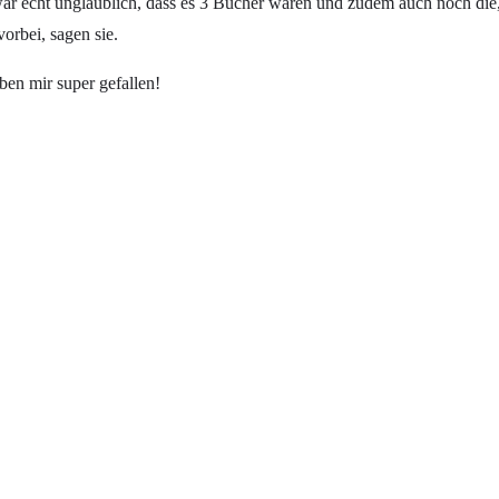
 echt unglaublich, dass es 3 Bücher waren und zudem auch noch die, d
orbei, sagen sie.
en mir super gefallen!