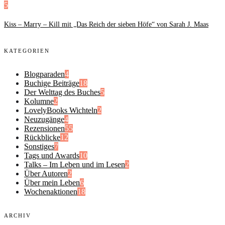
5
Kiss – Marry – Kill mit „Das Reich der sieben Höfe“ von Sarah J. Maas
KATEGORIEN
Blogparaden
4
Buchige Beiträge
18
Der Welttag des Buches
5
Kolumne
2
LovelyBooks Wichteln
2
Neuzugänge
4
Rezensionen
55
Rückblicke
12
Sonstiges
7
Tags und Awards
10
Talks – Im Leben und im Lesen
2
Über Autoren
2
Über mein Leben
6
Wochenaktionen
18
ARCHIV