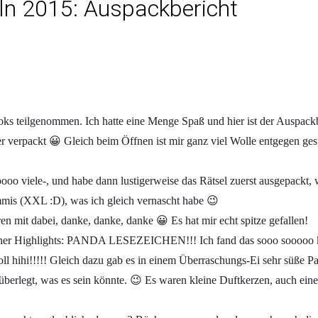
ln 2015: Auspackbericht
s teilgenommen. Ich hatte eine Menge Spaß und hier ist der Auspackb
erpackt 😀 Gleich beim Öffnen ist mir ganz viel Wolle entgegen gespr
o viele-, und habe dann lustigerweise das Rätsel zuerst ausgepackt, wa
mis (XXL :D), was ich gleich vernascht habe 😉
 mit dabei, danke, danke, danke 😀 Es hat mir echt spitze gefallen!
er Highlights: PANDA LESEZEICHEN!!! Ich fand das sooo sooooo klass
l hihi!!!!! Gleich dazu gab es in einem Überraschungs-Ei sehr süße Pa
rlegt, was es sein könnte. 😉 Es waren kleine Duftkerzen, auch eines 