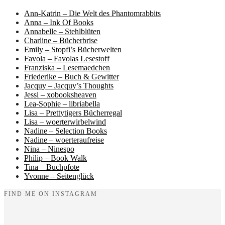
Ann-Katrin – Die Welt des Phantomrabbits
Anna – Ink Of Books
Annabelle – Stehlblüten
Charline – Bücherbrise
Emily – Stopfi’s Bücherwelten
Favola – Favolas Lesestoff
Franziska – Lesemaedchen
Friederike – Buch & Gewitter
Jacquy – Jacquy’s Thoughts
Jessi – xobooksheaven
Lea-Sophie – libriabella
Lisa – Prettytigers Bücherregal
Lisa – woerterwirbelwind
Nadine – Selection Books
Nadine – woerteraufreise
Nina – Ninespo
Philip – Book Walk
Tina – Buchpfote
Yvonne – Seitenglück
FIND ME ON INSTAGRAM