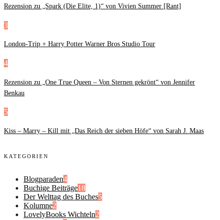
Rezension zu „Spark (Die Elite, 1)“ von Vivien Summer [Rant]
3
London-Trip + Harry Potter Warner Bros Studio Tour
4
Rezension zu „One True Queen – Von Sternen gekrönt“ von Jennifer
Benkau
5
Kiss – Marry – Kill mit „Das Reich der sieben Höfe“ von Sarah J. Maas
KATEGORIEN
Blogparaden
4
Buchige Beiträge
18
Der Welttag des Buches
5
Kolumne
2
LovelyBooks Wichteln
2