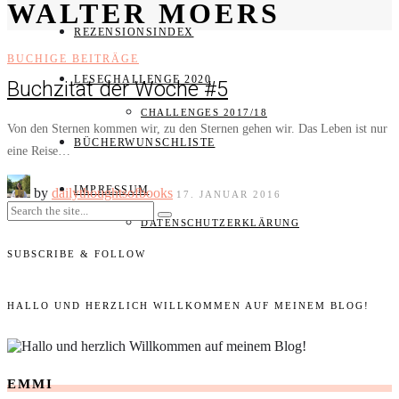
WALTER MOERS
REZENSIONSINDEX
BUCHIGE BEITRÄGE
LESECHALLENGE 2020
Buchzitat der Woche #5
CHALLENGES 2017/18
Von den Sternen kommen wir, zu den Sternen gehen wir. Das Leben ist nur
BÜCHERWUNSCHLISTE
eine Reise…
IMPRESSUM
by
dailythoughtsofbooks
17. JANUAR 2016
DATENSCHUTZERKLÄRUNG
SUBSCRIBE & FOLLOW
HALLO UND HERZLICH WILLKOMMEN AUF MEINEM BLOG!
EMMI