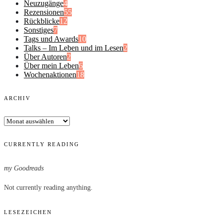
Neuzugänge
4
Rezensionen
55
Rückblicke
12
Sonstiges
7
Tags und Awards
10
Talks – Im Leben und im Lesen
2
Über Autoren
2
Über mein Leben
6
Wochenaktionen
18
ARCHIV
Archiv
CURRENTLY READING
my Goodreads
Not currently reading anything.
LESEZEICHEN