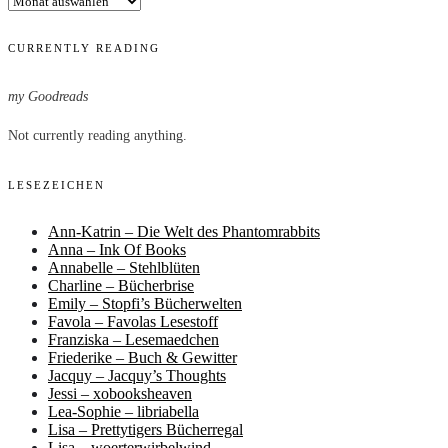
CURRENTLY READING
my Goodreads
Not currently reading anything.
LESEZEICHEN
Ann-Katrin – Die Welt des Phantomrabbits
Anna – Ink Of Books
Annabelle – Stehlblüten
Charline – Bücherbrise
Emily – Stopfi’s Bücherwelten
Favola – Favolas Lesestoff
Franziska – Lesemaedchen
Friederike – Buch & Gewitter
Jacquy – Jacquy’s Thoughts
Jessi – xobooksheaven
Lea-Sophie – libriabella
Lisa – Prettytigers Bücherregal
Lisa – woerterwirbelwind