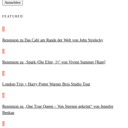
FEATURED
1
Rezension zu Das Café am Rande der Welt von John Strelecky
2
Rezension zu „Spark (Die Elite, 1)“ von Vivien Summer [Rant]
3
London-Trip + Harry Potter Warner Bros Studio Tour
4
Rezension zu „One True Queen – Von Sternen gekrönt“ von Jennifer
Benkau
5