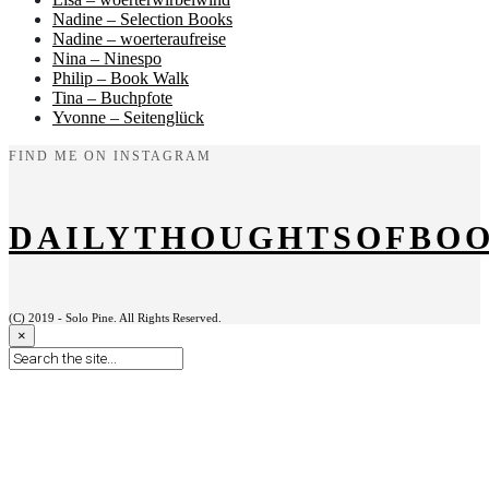
Nadine – Selection Books
Nadine – woerteraufreise
Nina – Ninespo
Philip – Book Walk
Tina – Buchpfote
Yvonne – Seitenglück
FIND ME ON INSTAGRAM
DAILYTHOUGHTSOFBO
(C) 2019 - Solo Pine. All Rights Reserved.
×