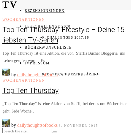
TV
REZENSIONSINDEX
WOCHENAKTIONEN
LESECHALLENGE 2020
Top Ten Thursday: Freestyle – Deine 15
CHALLENGES 2017/18
liebsten TV-Serien
BÜCHERWUNSCHLISTE
Top Ten Thursday ist eine Aktion, die von Steffis Bücher Bloggeria ins
Leben gerufen wurde. Es…
IMPRESSUM
by
dailythoughtsofbooks
DATENSCHUTZERKLÄRUNG
29. DEZEMBER 2016
WOCHENAKTIONEN
Top Ten Thursday
„Top Ten Thursday“ ist eine Aktion von Steffi, bei der es um Bücherlisten
geht. Jede Woche…
by
dailythoughtsofbooks
8. NOVEMBER 2015