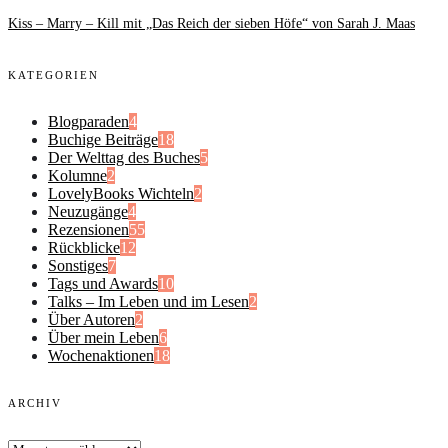
Kiss – Marry – Kill mit „Das Reich der sieben Höfe“ von Sarah J. Maas
KATEGORIEN
Blogparaden
4
Buchige Beiträge
18
Der Welttag des Buches
5
Kolumne
2
LovelyBooks Wichteln
2
Neuzugänge
4
Rezensionen
55
Rückblicke
12
Sonstiges
7
Tags und Awards
10
Talks – Im Leben und im Lesen
2
Über Autoren
2
Über mein Leben
6
Wochenaktionen
18
ARCHIV
Archiv