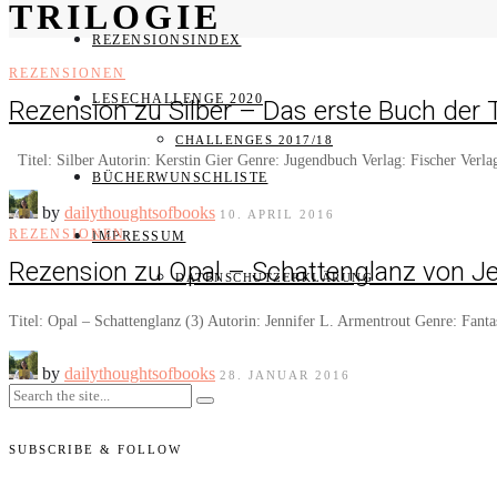
TRILOGIE
REZENSIONSINDEX
REZENSIONEN
LESECHALLENGE 2020
Rezension zu Silber – Das erste Buch der 
CHALLENGES 2017/18
Titel: Silber Autorin: Kerstin Gier Genre: Jugendbuch Verlag: Fischer Verl
BÜCHERWUNSCHLISTE
by
dailythoughtsofbooks
10. APRIL 2016
REZENSIONEN
IMPRESSUM
Rezension zu Opal – Schattenglanz von Je
DATENSCHUTZERKLÄRUNG
Titel: Opal – Schattenglanz (3) Autorin: Jennifer L. Armentrout Genre: Fan
by
dailythoughtsofbooks
28. JANUAR 2016
SUBSCRIBE & FOLLOW