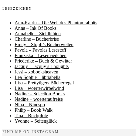
LESEZEICHEN
Ann-Katrin – Die Welt des Phantomrabbits
Anna – Ink Of Books
Annabelle – Stehlblüten
Charline – Bücherbrise
Emily – Stopfi’s Bücherwelten
Favola – Favolas Lesestoff
Franziska – Lesemaedchen
Friederike – Buch & Gewitter
Jacquy – Jacquy’s Thoughts
Jessi – xobooksheaven
Lea-Sophie – libriabella
Lisa – Prettytigers Bücherregal
Lisa – woerterwirbelwind
Nadine – Selection Books
Nadine – woerteraufreise
Nina – Ninespo
Philip – Book Walk
Tina – Buchpfote
Yvonne – Seitenglück
FIND ME ON INSTAGRAM