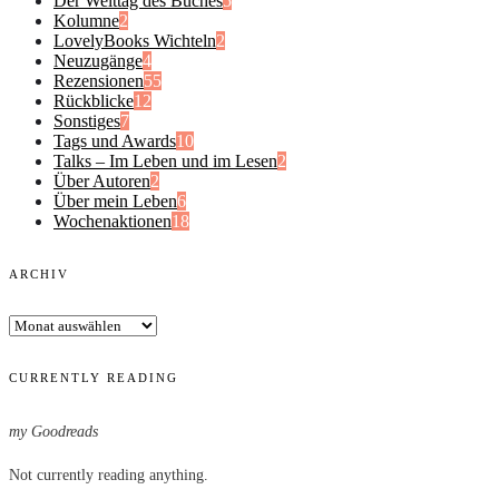
Der Welttag des Buches
5
Kolumne
2
LovelyBooks Wichteln
2
Neuzugänge
4
Rezensionen
55
Rückblicke
12
Sonstiges
7
Tags und Awards
10
Talks – Im Leben und im Lesen
2
Über Autoren
2
Über mein Leben
6
Wochenaktionen
18
ARCHIV
Archiv
CURRENTLY READING
my Goodreads
Not currently reading anything.