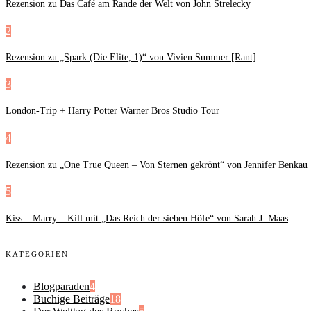
Rezension zu Das Café am Rande der Welt von John Strelecky
2
Rezension zu „Spark (Die Elite, 1)“ von Vivien Summer [Rant]
3
London-Trip + Harry Potter Warner Bros Studio Tour
4
Rezension zu „One True Queen – Von Sternen gekrönt“ von Jennifer Benkau
5
Kiss – Marry – Kill mit „Das Reich der sieben Höfe“ von Sarah J. Maas
KATEGORIEN
Blogparaden
4
Buchige Beiträge
18