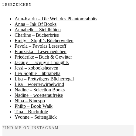
LESEZEICHEN
Ann-Katrin – Die Welt des Phantomrabbits
Anna – Ink Of Books
Annabelle – Stehlblüten
Charline – Bücherbrise
Emily – Stopfi’s Bücherwelten
Favola – Favolas Lesestoff
Franziska – Lesemaedchen
Friederike – Buch & Gewitter
Jacquy – Jacquy’s Thoughts
Jessi – xobooksheaven
Lea-Sophie – libriabella
Lisa – Prettytigers Bücherregal
Lisa – woerterwirbelwind
Nadine – Selection Books
Nadine – woerteraufreise
Nina – Ninespo
Philip – Book Walk
Tina – Buchpfote
Yvonne – Seitenglück
FIND ME ON INSTAGRAM