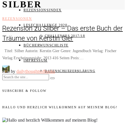
SILBER
REZENSIONSINDEX
REZENSIONEN
LESECHALLENGE 2020
Rezension zu Silber – Das erste Buch der
CHALLENGES 2017/18
Träume von Kerstin Gier
BÜCHERWUNSCHLISTE
Titel: Silber Autorin: Kerstin Gier Genre: Jugendbuch Verlag: Fischer
Verlag Erscheinungsjahr: 2013 416 Seiten Preis:…
IMPRESSUM
by
dailythoughtsofbooks
DATENSCHUTZERKLÄRUNG
10. APRIL 2016
SUBSCRIBE & FOLLOW
HALLO UND HERZLICH WILLKOMMEN AUF MEINEM BLOG!