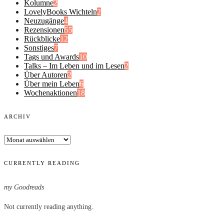
Kolumne
2
LovelyBooks Wichteln
2
Neuzugänge
4
Rezensionen
55
Rückblicke
12
Sonstiges
7
Tags und Awards
10
Talks – Im Leben und im Lesen
2
Über Autoren
2
Über mein Leben
6
Wochenaktionen
18
ARCHIV
Archiv
CURRENTLY READING
my Goodreads
Not currently reading anything.