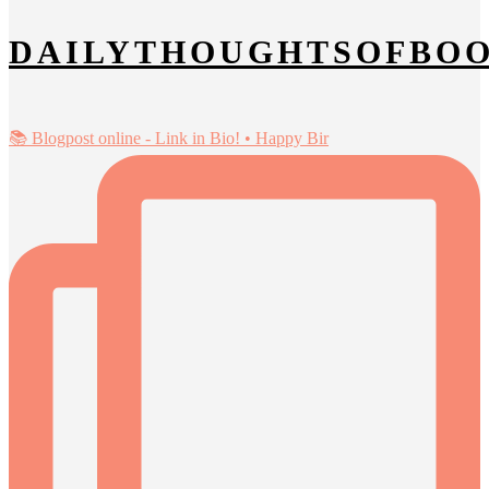
DAILYTHOUGHTSOFBO
📚 Blogpost online - Link in Bio! • Happy Bir