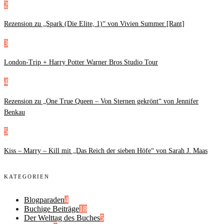
2
Rezension zu „Spark (Die Elite, 1)“ von Vivien Summer [Rant]
3
London-Trip + Harry Potter Warner Bros Studio Tour
4
Rezension zu „One True Queen – Von Sternen gekrönt“ von Jennifer
Benkau
5
Kiss – Marry – Kill mit „Das Reich der sieben Höfe“ von Sarah J. Maas
KATEGORIEN
Blogparaden
4
Buchige Beiträge
18
Der Welttag des Buches
5