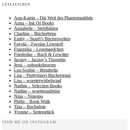
LESEZEICHEN
Ann-Katrin – Die Welt des Phantomrabbits
Anna – Ink Of Books
Annabelle – Stehlblüten
Charline – Bücherbrise
Emily – Stopfi’s Bücherwelten
Favola – Favolas Lesestoff
Franziska – Lesemaedchen
Friederike – Buch & Gewitter
Jacquy – Jacquy’s Thoughts
Jessi – xobooksheaven
Lea-Sophie – libriabella
Lisa – Prettytigers Bücherregal
Lisa – woerterwirbelwind
Nadine – Selection Books
Nadine – woerteraufreise
Nina – Ninespo
Philip – Book Walk
Tina – Buchpfote
Yvonne – Seitenglück
FIND ME ON INSTAGRAM