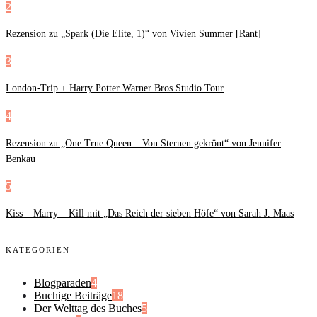
2
Rezension zu „Spark (Die Elite, 1)“ von Vivien Summer [Rant]
3
London-Trip + Harry Potter Warner Bros Studio Tour
4
Rezension zu „One True Queen – Von Sternen gekrönt“ von Jennifer
Benkau
5
Kiss – Marry – Kill mit „Das Reich der sieben Höfe“ von Sarah J. Maas
KATEGORIEN
Blogparaden
4
Buchige Beiträge
18
Der Welttag des Buches
5