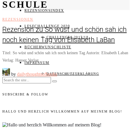
SCHULE
REZENSIONSINDEX
REZENSIONEN
LESECHALLENGE 2020
Rezension zu So wüst und schön sah ich
CHALLENGES 2017/18
noch keinen Tag von Elisabeth LaBan
BÜCHERWUNSCHLISTE
Titel: So wüst und schön sah ich noch keinen Tag Autorin: Elisabeth Laban
Verlag: Hanser Verlag…
IMPRESSUM
by
dailythoughtsofbooks
DATENSCHUTZERKLÄRUNG
7. OKTOBER 2016
SUBSCRIBE & FOLLOW
HALLO UND HERZLICH WILLKOMMEN AUF MEINEM BLOG!