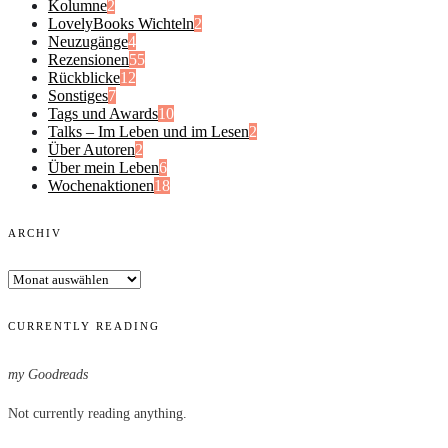
Kolumne
2
LovelyBooks Wichteln
2
Neuzugänge
4
Rezensionen
55
Rückblicke
12
Sonstiges
7
Tags und Awards
10
Talks – Im Leben und im Lesen
2
Über Autoren
2
Über mein Leben
6
Wochenaktionen
18
ARCHIV
Archiv
CURRENTLY READING
my Goodreads
Not currently reading anything.