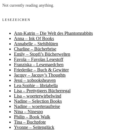
Not currently reading anything.
LESEZEICHEN
Ann-Katrin – Die Welt des Phantomrabbits
Anna – Ink Of Books
Annabelle – Stehlblüten
Charline – Bücherbrise
Emily – Stopfi’s Bücherwelten
Favola – Favolas Lesestoff
Franziska – Lesemaedchen
Friederike – Buch & Gewitter
Jacquy – Jacquy’s Thoughts
Jessi – xobooksheaven
Lea-Sophie – libriabella
Lisa – Prettytigers Bücherregal
Lisa – woerterwirbelwind
Nadine – Selection Books
Nadine – woerteraufreise
Nina – Ninespo
Philip – Book Walk
Tina – Buchpfote
Yvonne – Seitenglück