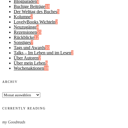
Blogparaden
4
Buchige Beiträge
18
Der Welttag des Buches
5
Kolumne
2
LovelyBooks Wichteln
2
Neuzugänge
4
Rezensionen
55
Rückblicke
12
Sonstiges
7
Tags und Awards
10
Talks – Im Leben und im Lesen
2
Über Autoren
2
Über mein Leben
6
Wochenaktionen
18
ARCHIV
Archiv
CURRENTLY READING
my Goodreads