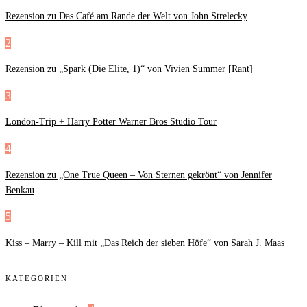
Rezension zu Das Café am Rande der Welt von John Strelecky
2
Rezension zu „Spark (Die Elite, 1)“ von Vivien Summer [Rant]
3
London-Trip + Harry Potter Warner Bros Studio Tour
4
Rezension zu „One True Queen – Von Sternen gekrönt“ von Jennifer
Benkau
5
Kiss – Marry – Kill mit „Das Reich der sieben Höfe“ von Sarah J. Maas
KATEGORIEN