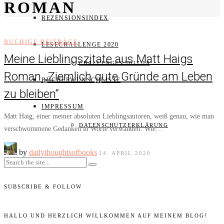
ROMAN
REZENSIONSINDEX
BUCHIGE BEITRÄGE
LESECHALLENGE 2020
Meine Lieblingszitate aus Matt Haigs
CHALLENGES 2017/18
Roman „Ziemlich gute Gründe am Leben
BÜCHERWUNSCHLISTE
zu bleiben“
IMPRESSUM
Matt Haig, einer meiner absoluten Lieblingsautoren, weiß genau, wie man
DATENSCHUTZERKLÄRUNG
verschwommene Gedanken in Worte verwandelt. Wie…
by
dailythoughtsofbooks
14. APRIL 2020
SUBSCRIBE & FOLLOW
HALLO UND HERZLICH WILLKOMMEN AUF MEINEM BLOG!