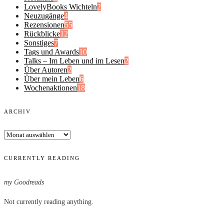
LovelyBooks Wichteln
2
Neuzugänge
4
Rezensionen
55
Rückblicke
12
Sonstiges
7
Tags und Awards
10
Talks – Im Leben und im Lesen
2
Über Autoren
2
Über mein Leben
6
Wochenaktionen
18
ARCHIV
Archiv
CURRENTLY READING
my Goodreads
Not currently reading anything.