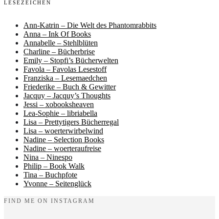
LESEZEICHEN
Ann-Katrin – Die Welt des Phantomrabbits
Anna – Ink Of Books
Annabelle – Stehlblüten
Charline – Bücherbrise
Emily – Stopfi’s Bücherwelten
Favola – Favolas Lesestoff
Franziska – Lesemaedchen
Friederike – Buch & Gewitter
Jacquy – Jacquy’s Thoughts
Jessi – xobooksheaven
Lea-Sophie – libriabella
Lisa – Prettytigers Bücherregal
Lisa – woerterwirbelwind
Nadine – Selection Books
Nadine – woerteraufreise
Nina – Ninespo
Philip – Book Walk
Tina – Buchpfote
Yvonne – Seitenglück
FIND ME ON INSTAGRAM