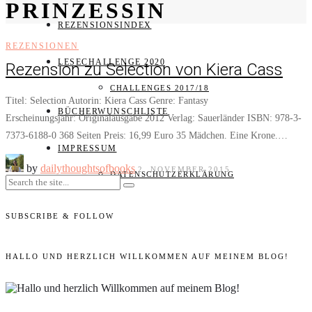
PRINZESSIN
REZENSIONSINDEX
REZENSIONEN
LESECHALLENGE 2020
Rezension zu Selection von Kiera Cass
CHALLENGES 2017/18
Titel: Selection Autorin: Kiera Cass Genre: Fantasy
BÜCHERWUNSCHLISTE
Erscheinungsjahr: Originalausgabe 2012 Verlag: Sauerländer ISBN: 978-3-
7373-6188-0 368 Seiten Preis: 16,99 Euro 35 Mädchen. Eine Krone.…
IMPRESSUM
by
dailythoughtsofbooks
2. NOVEMBER 2015
DATENSCHUTZERKLÄRUNG
SUBSCRIBE & FOLLOW
HALLO UND HERZLICH WILLKOMMEN AUF MEINEM BLOG!