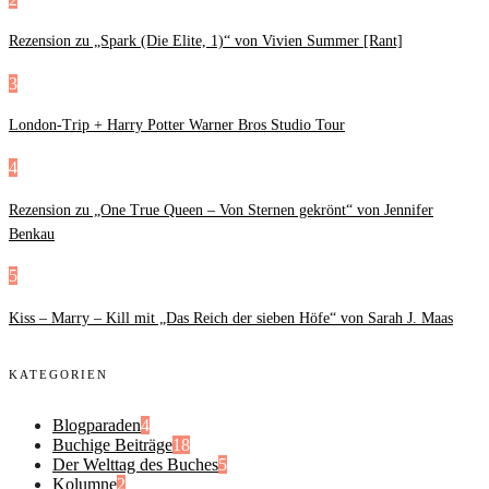
Rezension zu „Spark (Die Elite, 1)“ von Vivien Summer [Rant]
3
London-Trip + Harry Potter Warner Bros Studio Tour
4
Rezension zu „One True Queen – Von Sternen gekrönt“ von Jennifer
Benkau
5
Kiss – Marry – Kill mit „Das Reich der sieben Höfe“ von Sarah J. Maas
KATEGORIEN
Blogparaden
4
Buchige Beiträge
18
Der Welttag des Buches
5
Kolumne
2