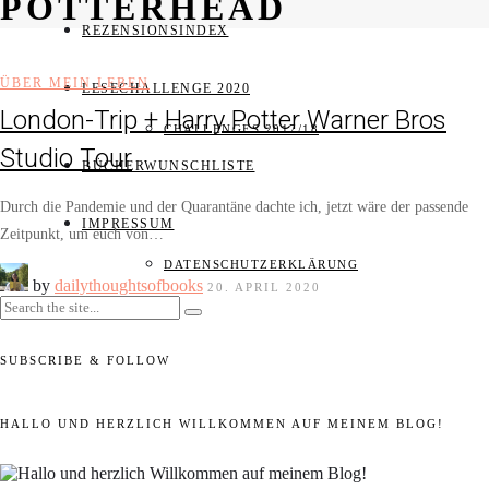
POTTERHEAD
REZENSIONSINDEX
ÜBER MEIN LEBEN
LESECHALLENGE 2020
London-Trip + Harry Potter Warner Bros
CHALLENGES 2017/18
Studio Tour
BÜCHERWUNSCHLISTE
Durch die Pandemie und der Quarantäne dachte ich, jetzt wäre der passende
IMPRESSUM
Zeitpunkt, um euch von…
DATENSCHUTZERKLÄRUNG
by
dailythoughtsofbooks
20. APRIL 2020
SUBSCRIBE & FOLLOW
HALLO UND HERZLICH WILLKOMMEN AUF MEINEM BLOG!