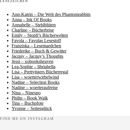
LESEZEICHEN
Ann-Katrin – Die Welt des Phantomrabbits
Anna – Ink Of Books
Annabelle – Stehlblüten
Charline – Bücherbrise
Emily – Stopfi’s Bücherwelten
Favola – Favolas Lesestoff
Franziska – Lesemaedchen
Friederike – Buch & Gewitter
Jacquy – Jacquy’s Thoughts
Jessi – xobooksheaven
Lea-Sophie – libriabella
Lisa – Prettytigers Bücherregal
Lisa – woerterwirbelwind
Nadine – Selection Books
Nadine – woerteraufreise
Nina – Ninespo
Philip – Book Walk
Tina – Buchpfote
Yvonne – Seitenglück
FIND ME ON INSTAGRAM