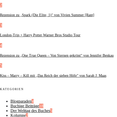
2
Rezension zu „Spark (Die Elite, 1)“ von Vivien Summer [Rant]
3
London-Trip + Harry Potter Warner Bros Studio Tour
4
Rezension zu „One True Queen – Von Sternen gekrönt“ von Jennifer Benkau
5
Kiss – Marry – Kill mit „Das Reich der sieben Höfe“ von Sarah J. Maas
KATEGORIEN
Blogparaden
4
Buchige Beiträge
18
Der Welttag des Buches
5
Kolumne
2