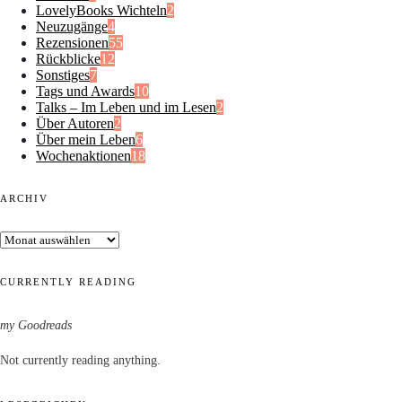
LovelyBooks Wichteln
2
Neuzugänge
4
Rezensionen
55
Rückblicke
12
Sonstiges
7
Tags und Awards
10
Talks – Im Leben und im Lesen
2
Über Autoren
2
Über mein Leben
6
Wochenaktionen
18
ARCHIV
Archiv
CURRENTLY READING
my Goodreads
Not currently reading anything.