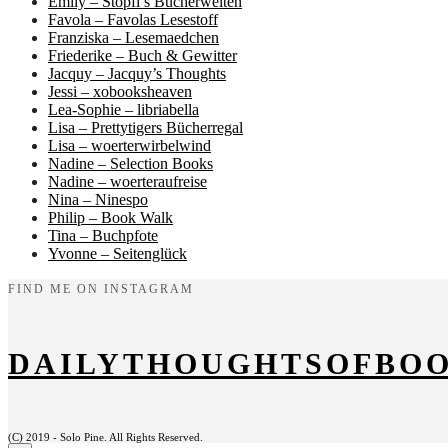
Emily – Stopfi’s Bücherwelten
Favola – Favolas Lesestoff
Franziska – Lesemaedchen
Friederike – Buch & Gewitter
Jacquy – Jacquy’s Thoughts
Jessi – xobooksheaven
Lea-Sophie – libriabella
Lisa – Prettytigers Bücherregal
Lisa – woerterwirbelwind
Nadine – Selection Books
Nadine – woerteraufreise
Nina – Ninespo
Philip – Book Walk
Tina – Buchpfote
Yvonne – Seitenglück
FIND ME ON INSTAGRAM
DAILYTHOUGHTSOFBO
(C) 2019 - Solo Pine. All Rights Reserved.