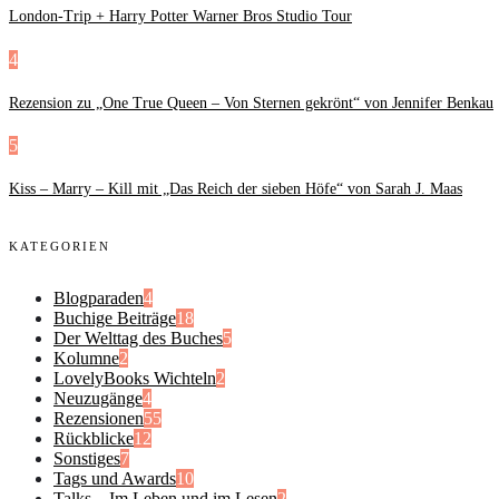
London-Trip + Harry Potter Warner Bros Studio Tour
4
Rezension zu „One True Queen – Von Sternen gekrönt“ von Jennifer Benkau
5
Kiss – Marry – Kill mit „Das Reich der sieben Höfe“ von Sarah J. Maas
KATEGORIEN
Blogparaden
4
Buchige Beiträge
18
Der Welttag des Buches
5
Kolumne
2
LovelyBooks Wichteln
2
Neuzugänge
4
Rezensionen
55
Rückblicke
12
Sonstiges
7
Tags und Awards
10
Talks – Im Leben und im Lesen
2