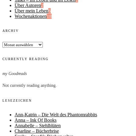
Über Autoren
2
Über mein Leben
6
Wochenaktionen
18
ARCHIV
Archiv
CURRENTLY READING
my Goodreads
Not currently reading anything.
LESEZEICHEN
Ann-Katrin – Die Welt des Phantomrabbits
Anna – Ink Of Books
Annabelle – Stehlblüten
Charline – Bücherbrise