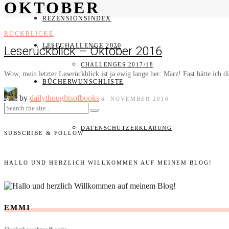
OKTOBER
REZENSIONSINDEX
RÜCKBLICKE
LESECHALLENGE 2020
Leserückblick – Oktober 2016
CHALLENGES 2017/18
Wow, mein letzter Leserückblick ist ja ewig lange her: März! Fast hätte ich
BÜCHERWUNSCHLISTE
by
dailythoughtsofbooks
6. NOVEMBER 2016
IMPRESSUM
DATENSCHUTZERKLÄRUNG
SUBSCRIBE & FOLLOW
HALLO UND HERZLICH WILLKOMMEN AUF MEINEM BLOG!
EMMI