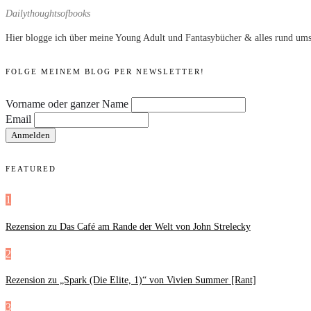
Dailythoughtsofbooks
Hier blogge ich über meine Young Adult und Fantasybücher & alles rund ums
FOLGE MEINEM BLOG PER NEWSLETTER!
Vorname oder ganzer Name
Email
FEATURED
1
Rezension zu Das Café am Rande der Welt von John Strelecky
2
Rezension zu „Spark (Die Elite, 1)“ von Vivien Summer [Rant]
3