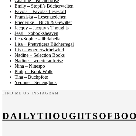
Charline – Bücherbrise
Emily – Stopfi’s Bücherwelten
Favola – Favolas Lesestoff
Franziska – Lesemaedchen
Friederike – Buch & Gewitter
Jacquy – Jacquy’s Thoughts
Jessi – xobooksheaven
Lea-Sophie – libriabella
Lisa – Prettytigers Bücherregal
Lisa – woerterwirbelwind
Nadine – Selection Books
Nadine – woerteraufreise
Nina – Ninespo
Philip – Book Walk
Tina – Buchpfote
Yvonne – Seitenglück
FIND ME ON INSTAGRAM
DAILYTHOUGHTSOFBO