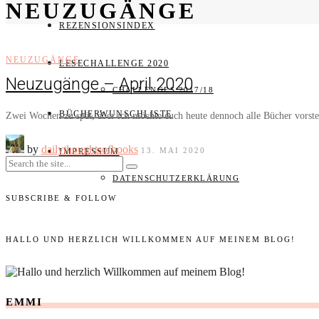
NEUZUGÄNGE
REZENSIONSINDEX
NEUZUGÄNGE
LESECHALLENGE 2020
Neuzugänge – April 2020
CHALLENGES 2017/18
BÜCHERWUNSCHLISTE
Zwei Wochen zu spät, aber ich möchte euch heute dennoch alle Bücher vorste
by
dailythoughtsofbooks
13. MAI 2020
IMPRESSUM
DATENSCHUTZERKLÄRUNG
SUBSCRIBE & FOLLOW
HALLO UND HERZLICH WILLKOMMEN AUF MEINEM BLOG!
EMMI