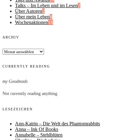
Talks – Im Leben und im Lesen
2
Über Autoren
2
Über mein Leben
6
Wochenaktionen
18
ARCHIV
Archiv
CURRENTLY READING
my Goodreads
Not currently reading anything.
LESEZEICHEN
Ann-Katrin – Die Welt des Phantomrabbits
Anna – Ink Of Books
Annabelle – Stehlblüten