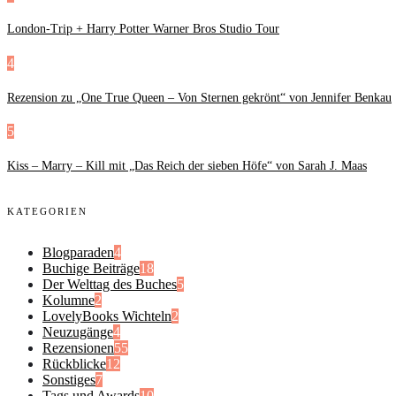
London-Trip + Harry Potter Warner Bros Studio Tour
4
Rezension zu „One True Queen – Von Sternen gekrönt“ von Jennifer Benkau
5
Kiss – Marry – Kill mit „Das Reich der sieben Höfe“ von Sarah J. Maas
KATEGORIEN
Blogparaden
4
Buchige Beiträge
18
Der Welttag des Buches
5
Kolumne
2
LovelyBooks Wichteln
2
Neuzugänge
4
Rezensionen
55
Rückblicke
12
Sonstiges
7
Tags und Awards
10