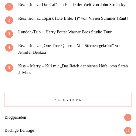
Rezension zu Das Café am Rande der Welt von John Strelecky
1
Rezension zu „Spark (Die Elite, 1)“ von Vivien Summer [Rant]
2
London-Trip + Harry Potter Warner Bros Studio Tour
3
Rezension zu „One True Queen – Von Sternen gekrönt“ von
4
Jennifer Benkau
Kiss – Marry – Kill mit „Das Reich der sieben Höfe“ von Sarah
5
J. Maas
KATEGORIEN
Blogparaden
4
Buchige Beiträge
18