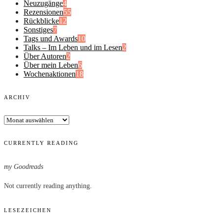
Neuzugänge
4
Rezensionen
55
Rückblicke
12
Sonstiges
7
Tags und Awards
10
Talks – Im Leben und im Lesen
2
Über Autoren
2
Über mein Leben
6
Wochenaktionen
18
ARCHIV
Archiv
CURRENTLY READING
my Goodreads
Not currently reading anything.
LESEZEICHEN