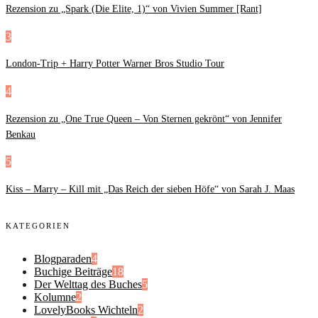
Rezension zu „Spark (Die Elite, 1)“ von Vivien Summer [Rant]
3
London-Trip + Harry Potter Warner Bros Studio Tour
4
Rezension zu „One True Queen – Von Sternen gekrönt“ von Jennifer
Benkau
5
Kiss – Marry – Kill mit „Das Reich der sieben Höfe“ von Sarah J. Maas
KATEGORIEN
Blogparaden
4
Buchige Beiträge
18
Der Welttag des Buches
5
Kolumne
2
LovelyBooks Wichteln
2