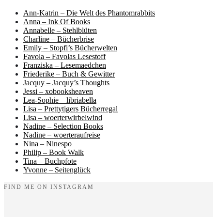
Ann-Katrin – Die Welt des Phantomrabbits
Anna – Ink Of Books
Annabelle – Stehlblüten
Charline – Bücherbrise
Emily – Stopfi’s Bücherwelten
Favola – Favolas Lesestoff
Franziska – Lesemaedchen
Friederike – Buch & Gewitter
Jacquy – Jacquy’s Thoughts
Jessi – xobooksheaven
Lea-Sophie – libriabella
Lisa – Prettytigers Bücherregal
Lisa – woerterwirbelwind
Nadine – Selection Books
Nadine – woerteraufreise
Nina – Ninespo
Philip – Book Walk
Tina – Buchpfote
Yvonne – Seitenglück
FIND ME ON INSTAGRAM