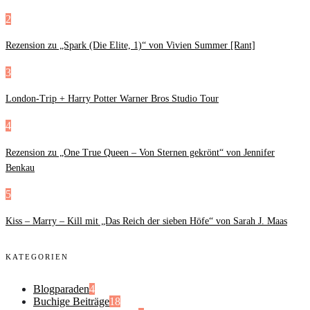
2
Rezension zu „Spark (Die Elite, 1)“ von Vivien Summer [Rant]
3
London-Trip + Harry Potter Warner Bros Studio Tour
4
Rezension zu „One True Queen – Von Sternen gekrönt“ von Jennifer
Benkau
5
Kiss – Marry – Kill mit „Das Reich der sieben Höfe“ von Sarah J. Maas
KATEGORIEN
Blogparaden
4
Buchige Beiträge
18