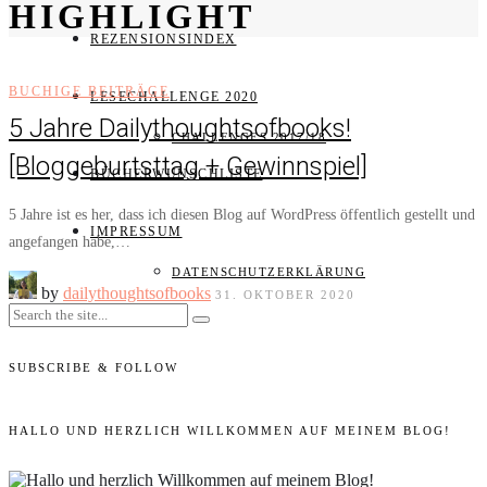
HIGHLIGHT
REZENSIONSINDEX
BUCHIGE BEITRÄGE
LESECHALLENGE 2020
5 Jahre Dailythoughtsofbooks!
CHALLENGES 2017/18
[Bloggeburtsttag + Gewinnspiel]
BÜCHERWUNSCHLISTE
5 Jahre ist es her, dass ich diesen Blog auf WordPress öffentlich gestellt und
IMPRESSUM
angefangen habe,…
DATENSCHUTZERKLÄRUNG
by
dailythoughtsofbooks
31. OKTOBER 2020
SUBSCRIBE & FOLLOW
HALLO UND HERZLICH WILLKOMMEN AUF MEINEM BLOG!