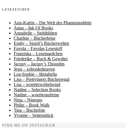
LESEZEICHEN
Ann-Katrin – Die Welt des Phantomrabbits
Anna – Ink Of Books
Annabelle – Stehlblüten
Charline – Bücherbrise
Emily – Stopfi’s Bücherwelten
Favola – Favolas Lesestoff
Franziska – Lesemaedchen
Friederike – Buch & Gewitter
Jacquy – Jacquy’s Thoughts
Jessi – xobooksheaven
Lea-Sophie – libriabella
Lisa – Prettytigers Bücherregal
Lisa – woerterwirbelwind
Nadine – Selection Books
Nadine – woerteraufreise
Nina – Ninespo
Philip – Book Walk
Tina – Buchpfote
Yvonne – Seitenglück
FIND ME ON INSTAGRAM