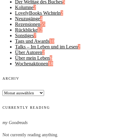
Der Welttag des Buches
5
Kolumne
2
LovelyBooks Wichteln
2
Neuzugänge
4
Rezensionen
55
Rückblicke
12
Sonstiges
7
Tags und Awards
10
Talks – Im Leben und im Lesen
2
Über Autoren
2
Über mein Leben
6
Wochenaktionen
18
ARCHIV
Archiv
CURRENTLY READING
my Goodreads
Not currently reading anything.