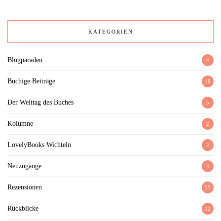
KATEGORIEN
Blogparaden
4
Buchige Beiträge
18
Der Welttag des Buches
5
Kolumne
2
LovelyBooks Wichteln
2
Neuzugänge
4
Rezensionen
55
Rückblicke
12