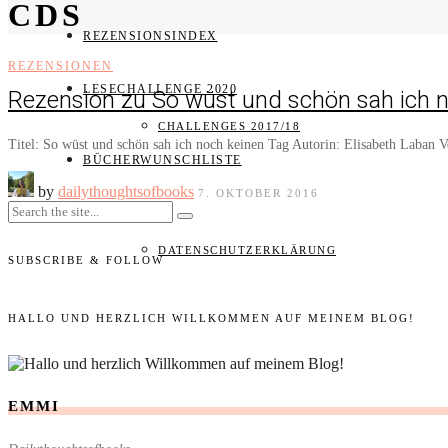
CDS
REZENSIONSINDEX
REZENSIONEN
LESECHALLENGE 2020
Rezension zu So wüst und schön sah ich n
CHALLENGES 2017/18
Titel: So wüst und schön sah ich noch keinen Tag Autorin: Elisabeth Laban 
BÜCHERWUNSCHLISTE
by
dailythoughtsofbooks
7. OKTOBER 2016
IMPRESSUM
DATENSCHUTZERKLÄRUNG
SUBSCRIBE & FOLLOW
HALLO UND HERZLICH WILLKOMMEN AUF MEINEM BLOG!
EMMI