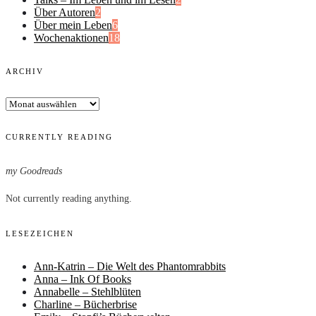
Über Autoren
2
Über mein Leben
6
Wochenaktionen
18
ARCHIV
Archiv
CURRENTLY READING
my Goodreads
Not currently reading anything.
LESEZEICHEN
Ann-Katrin – Die Welt des Phantomrabbits
Anna – Ink Of Books
Annabelle – Stehlblüten
Charline – Bücherbrise