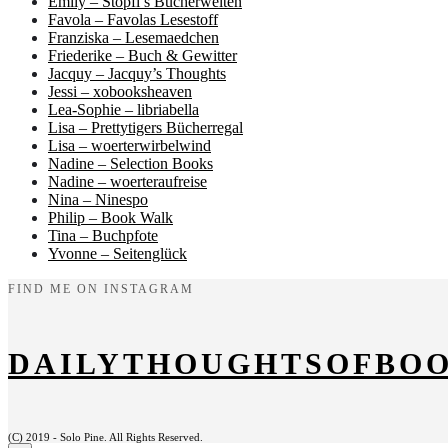
Emily – Stopfi’s Bücherwelten
Favola – Favolas Lesestoff
Franziska – Lesemaedchen
Friederike – Buch & Gewitter
Jacquy – Jacquy’s Thoughts
Jessi – xobooksheaven
Lea-Sophie – libriabella
Lisa – Prettytigers Bücherregal
Lisa – woerterwirbelwind
Nadine – Selection Books
Nadine – woerteraufreise
Nina – Ninespo
Philip – Book Walk
Tina – Buchpfote
Yvonne – Seitenglück
FIND ME ON INSTAGRAM
DAILYTHOUGHTSOFBO
(C) 2019 - Solo Pine. All Rights Reserved.