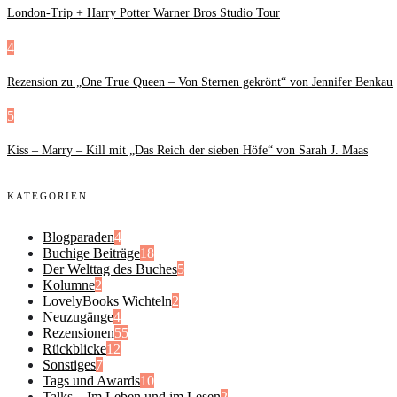
London-Trip + Harry Potter Warner Bros Studio Tour
4
Rezension zu „One True Queen – Von Sternen gekrönt“ von Jennifer Benkau
5
Kiss – Marry – Kill mit „Das Reich der sieben Höfe“ von Sarah J. Maas
KATEGORIEN
Blogparaden
4
Buchige Beiträge
18
Der Welttag des Buches
5
Kolumne
2
LovelyBooks Wichteln
2
Neuzugänge
4
Rezensionen
55
Rückblicke
12
Sonstiges
7
Tags und Awards
10
Talks – Im Leben und im Lesen
2