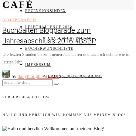
CAFÉ
REZENSIONSINDEX
BLOGPARADEN
LESECHALLENGE 2020
BuchSaiten Blogparade zum
CHALLENGES 2017/18
Jahresabschluss 2016 #BSBP
BÜCHERWUNSCHLISTE
Die letzten Stunden bis zum neuen Jahr laufen und auch ich nehme wie im
letzten Jahr…
IMPRESSUM
by
dailythoughtsofbooks
DATENSCHUTZERKLÄRUNG
31. DEZEMBER 2016
SUBSCRIBE & FOLLOW
HALLO UND HERZLICH WILLKOMMEN AUF MEINEM BLOG!