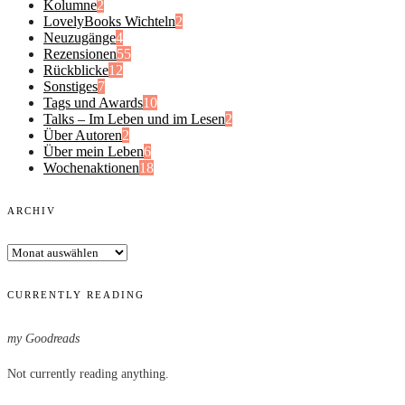
Kolumne
2
LovelyBooks Wichteln
2
Neuzugänge
4
Rezensionen
55
Rückblicke
12
Sonstiges
7
Tags und Awards
10
Talks – Im Leben und im Lesen
2
Über Autoren
2
Über mein Leben
6
Wochenaktionen
18
ARCHIV
Archiv
CURRENTLY READING
my Goodreads
Not currently reading anything.