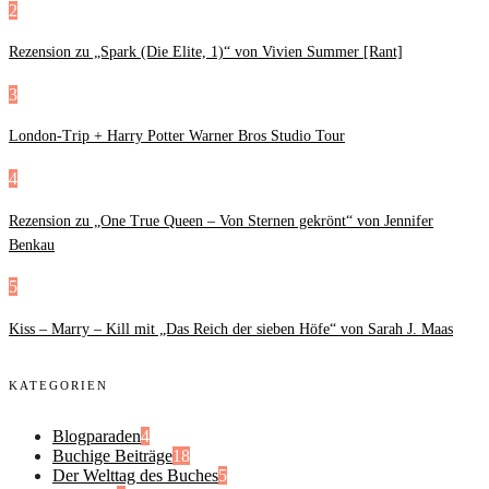
2
Rezension zu „Spark (Die Elite, 1)“ von Vivien Summer [Rant]
3
London-Trip + Harry Potter Warner Bros Studio Tour
4
Rezension zu „One True Queen – Von Sternen gekrönt“ von Jennifer
Benkau
5
Kiss – Marry – Kill mit „Das Reich der sieben Höfe“ von Sarah J. Maas
KATEGORIEN
Blogparaden
4
Buchige Beiträge
18
Der Welttag des Buches
5