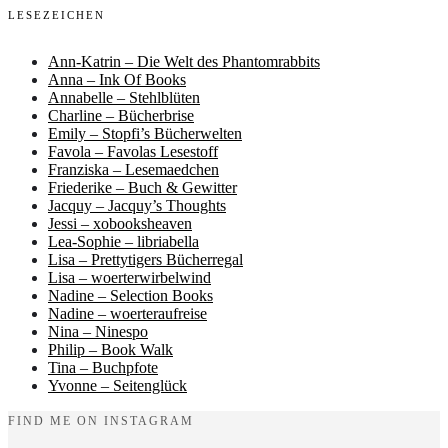
LESEZEICHEN
Ann-Katrin – Die Welt des Phantomrabbits
Anna – Ink Of Books
Annabelle – Stehlblüten
Charline – Bücherbrise
Emily – Stopfi’s Bücherwelten
Favola – Favolas Lesestoff
Franziska – Lesemaedchen
Friederike – Buch & Gewitter
Jacquy – Jacquy’s Thoughts
Jessi – xobooksheaven
Lea-Sophie – libriabella
Lisa – Prettytigers Bücherregal
Lisa – woerterwirbelwind
Nadine – Selection Books
Nadine – woerteraufreise
Nina – Ninespo
Philip – Book Walk
Tina – Buchpfote
Yvonne – Seitenglück
FIND ME ON INSTAGRAM