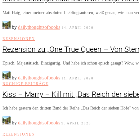
Matt Haig, einer meiner absoluten Lieblingsautoren, weiß genau, wie man
by
dailythoughtsofbooks
14. APRIL 2020
REZENSIONEN
Rezension zu „One True Queen – Von Ster
Episch. Majestätisch. Einzigartig. Und habe ich schon episch gesagt? Wow
by
dailythoughtsofbooks
11. APRIL 2020
BUCHIGE BEITRÄGE
Kiss – Marry – Kill mit „Das Reich der sie
Ich habe gestern den dritten Band der Reihe „Das Reich der sieben Höfe“ v
by
dailythoughtsofbooks
9. APRIL 2020
REZENSIONEN