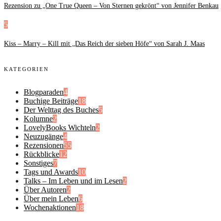
Rezension zu „One True Queen – Von Sternen gekrönt“ von Jennifer Benkau
5
Kiss – Marry – Kill mit „Das Reich der sieben Höfe“ von Sarah J. Maas
KATEGORIEN
Blogparaden
4
Buchige Beiträge
18
Der Welttag des Buches
5
Kolumne
2
LovelyBooks Wichteln
2
Neuzugänge
4
Rezensionen
55
Rückblicke
12
Sonstiges
7
Tags und Awards
10
Talks – Im Leben und im Lesen
2
Über Autoren
2
Über mein Leben
6
Wochenaktionen
18