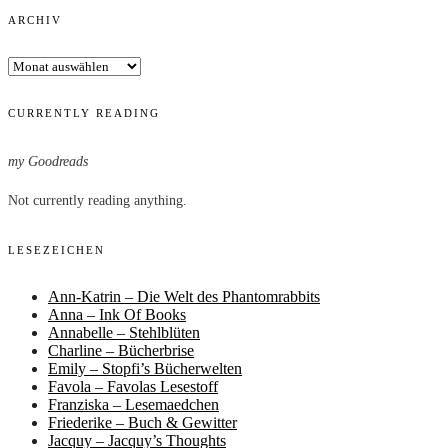
ARCHIV
Archiv
CURRENTLY READING
my Goodreads
Not currently reading anything.
LESEZEICHEN
Ann-Katrin – Die Welt des Phantomrabbits
Anna – Ink Of Books
Annabelle – Stehlblüten
Charline – Bücherbrise
Emily – Stopfi’s Bücherwelten
Favola – Favolas Lesestoff
Franziska – Lesemaedchen
Friederike – Buch & Gewitter
Jacquy – Jacquy’s Thoughts