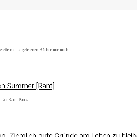
erweile meine gelesenen Bücher nur noch…
vien Summer [Rant]
n! Ein Rant: Kurz…
an „Ziemlich gute Gründe am Leben zu bleib