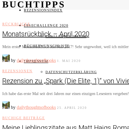
BUCHTIPPS
REZENSIONSINDEX
RÜCKBLICKE
LESECHALLENGE 2020
Monatsrückblick – April 2020
CHALLENGES 2017/18
BÜCHERWUNSCHLISTE
Mein erster Monatsrückblick seit Mai 2017! Sehr ungewohnt, weil ich mittl
by
dailythoughtsofbooks
1. MAI 2020
IMPRESSUM
REZENSIONEN
DATENSCHUTZERKLÄRUNG
Rezension zu „Spark (Die Elite, 1)“ von Vi
Ich habe das erste Mal seit drei Jahren nur einen einzigen Lesestern vergebe
by
dailythoughtsofbooks
25. APRIL 2020
BUCHIGE BEITRÄGE
Meine Lieblingszitate aus Matt Haigs Rom