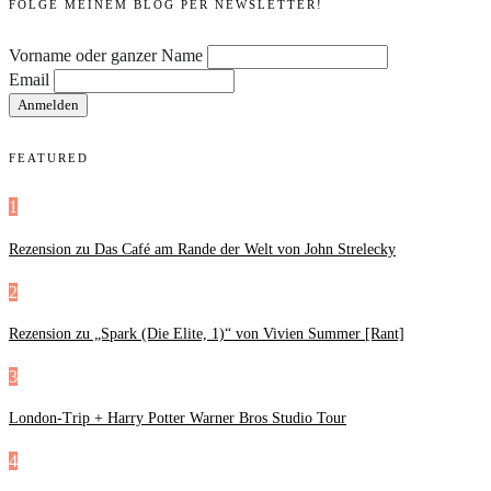
FOLGE MEINEM BLOG PER NEWSLETTER!
Vorname oder ganzer Name
Email
FEATURED
1
Rezension zu Das Café am Rande der Welt von John Strelecky
2
Rezension zu „Spark (Die Elite, 1)“ von Vivien Summer [Rant]
3
London-Trip + Harry Potter Warner Bros Studio Tour
4