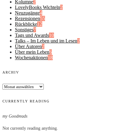
Kolumne
2
LovelyBooks Wichteln
2
Neuzugänge
4
Rezensionen
55
Rückblicke
12
Sonstiges
7
Tags und Awards
10
Talks – Im Leben und im Lesen
2
Über Autoren
2
Über mein Leben
6
Wochenaktionen
18
ARCHIV
Archiv
CURRENTLY READING
my Goodreads
Not currently reading anything.