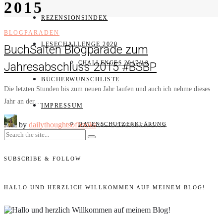
2015
REZENSIONSINDEX
BLOGPARADEN
LESECHALLENGE 2020
BuchSaiten Blogparade zum
CHALLENGES 2017/18
Jahresabschluss 2015 #BSBP
BÜCHERWUNSCHLISTE
Die letzten Stunden bis zum neuen Jahr laufen und auch ich nehme dieses
Jahr an der…
IMPRESSUM
by
dailythoughtsofbooks
DATENSCHUTZERKLÄRUNG
31. DEZEMBER 2015
SUBSCRIBE & FOLLOW
HALLO UND HERZLICH WILLKOMMEN AUF MEINEM BLOG!