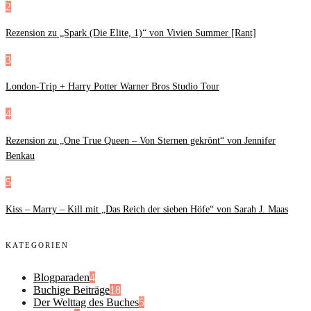
2
Rezension zu „Spark (Die Elite, 1)“ von Vivien Summer [Rant]
3
London-Trip + Harry Potter Warner Bros Studio Tour
4
Rezension zu „One True Queen – Von Sternen gekrönt“ von Jennifer
Benkau
5
Kiss – Marry – Kill mit „Das Reich der sieben Höfe“ von Sarah J. Maas
KATEGORIEN
Blogparaden
4
Buchige Beiträge
18
Der Welttag des Buches
5