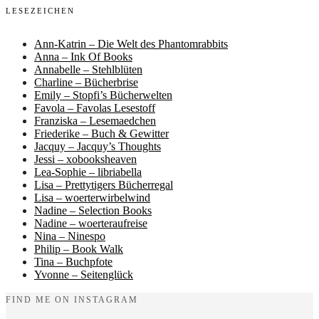
LESEZEICHEN
Ann-Katrin – Die Welt des Phantomrabbits
Anna – Ink Of Books
Annabelle – Stehlblüten
Charline – Bücherbrise
Emily – Stopfi’s Bücherwelten
Favola – Favolas Lesestoff
Franziska – Lesemaedchen
Friederike – Buch & Gewitter
Jacquy – Jacquy’s Thoughts
Jessi – xobooksheaven
Lea-Sophie – libriabella
Lisa – Prettytigers Bücherregal
Lisa – woerterwirbelwind
Nadine – Selection Books
Nadine – woerteraufreise
Nina – Ninespo
Philip – Book Walk
Tina – Buchpfote
Yvonne – Seitenglück
FIND ME ON INSTAGRAM